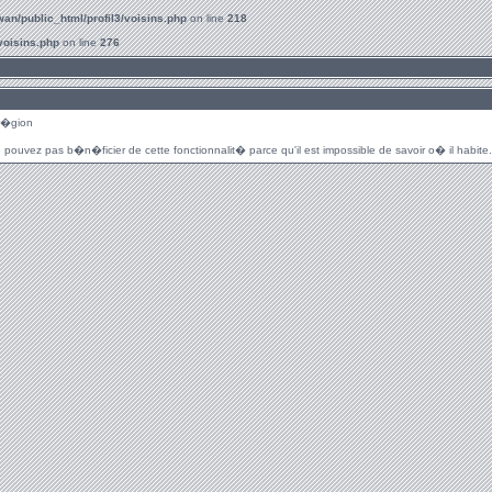
an/public_html/profil3/voisins.php
on line
218
voisins.php
on line
276
r�gion
 pouvez pas b�n�ficier de cette fonctionnalit� parce qu'il est impossible de savoir o� il habite.