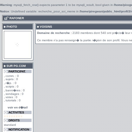
Warning
: mysqli_fetch_row() expects parameter 1 to be mysqli_result, bool given in
/home/piregw
Notice
: Undefined variable: recherche_pour_soi_meme in
/home/piregwan/public_html/profil3/
.
RAFONER
PHOTO
VOISINS
Domaine de recherche :
2183 membres dont 540 ont pr�cis� leur 
Ce membre n'a pas renseign� la partie
r�gion
de son profil. Vous ne
SUR PG.COM
PARTICIPAT.
comm. : 0
sujets : 0
r�p. : 0
scripts : 0
banni�res : 0
sondages : 0
votes : 0
tutorials : 0
voir en d�tail
ACTIVITES
DROITS
standard
NOTIFICATION