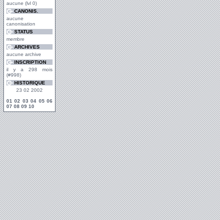
aucune (lvl 0)
CANONIS.
aucune
canonisation
STATUS
membre
ARCHIVES
aucune archive
INSCRIPTION
il y a 298 mois
(#998)
HISTORIQUE
23 02 2002
01
02
03
04
05
06
07
08
09
10