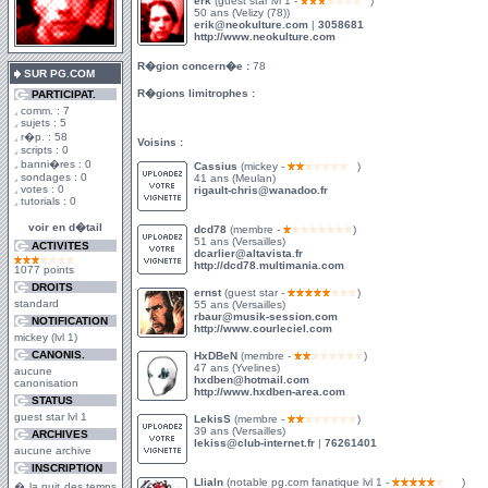
erk
(guest star lvl 1 -
)
50 ans (Velizy (78))
erik@neokulture.com
|
3058681
http://www.neokulture.com
R�gion concern�e :
78
SUR PG.COM
R�gions limitrophes :
PARTICIPAT.
comm. : 7
sujets : 5
r�p. : 58
Voisins :
scripts : 0
banni�res : 0
Cassius
(mickey -
)
sondages : 0
41 ans (Meulan)
votes : 0
rigault-chris@wanadoo.fr
tutorials : 0
voir en d�tail
dcd78
(membre -
)
51 ans (Versailles)
ACTIVITES
dcarlier@altavista.fr
http://dcd78.multimania.com
1077 points
DROITS
ernst
(guest star -
)
standard
55 ans (Versailles)
rbaur@musik-session.com
NOTIFICATION
http://www.courleciel.com
mickey (lvl 1)
CANONIS.
HxDBeN
(membre -
)
47 ans (Yvelines)
aucune
hxdben@hotmail.com
canonisation
http://www.hxdben-area.com
STATUS
guest star lvl 1
LekisS
(membre -
)
39 ans (Versailles)
ARCHIVES
lekiss@club-internet.fr
|
76261401
aucune archive
INSCRIPTION
Llialn
(notable pg.com fanatique lvl 1 -
)
� la nuit des temps