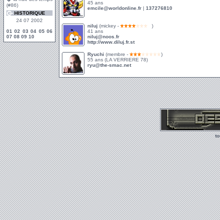
45 ans
(#86)
emcile@worldonline.fr
|
137276810
HISTORIQUE
24 07 2002
niluj
(mickey -
)
01
02
03
04
05
06
41 ans
07
08
09
10
niluj@noos.fr
http://www.diluj.fr.st
Ryuchi
(membre -
)
55 ans (LA VERRIERE 78)
ryu@the-smac.net
t