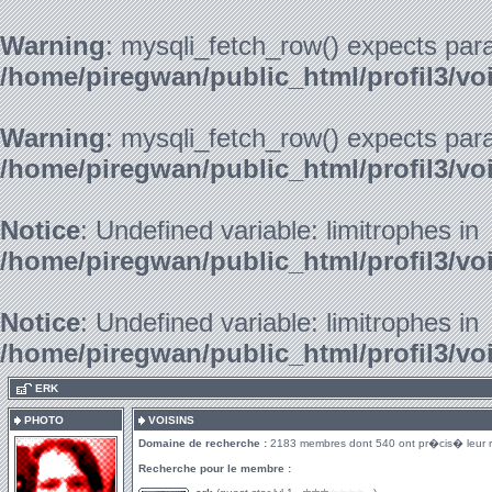
Warning
: mysqli_fetch_row() expects para
/home/piregwan/public_html/profil3/vo
Warning
: mysqli_fetch_row() expects para
/home/piregwan/public_html/profil3/vo
Notice
: Undefined variable: limitrophes in
/home/piregwan/public_html/profil3/vo
Notice
: Undefined variable: limitrophes in
/home/piregwan/public_html/profil3/vo
.
ERK
PHOTO
VOISINS
Domaine de recherche :
2183 membres dont 540 ont pr�cis� leur 
Recherche pour le membre :