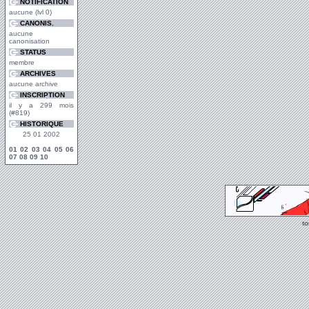
NOTIFICATION
aucune (lvl 0)
CANONIS.
aucune
canonisation
STATUS
membre
ARCHIVES
aucune archive
INSCRIPTION
il y a 299 mois
(#819)
HISTORIQUE
25 01 2002
01
02
03
04
05
06
07
08
09
10
t