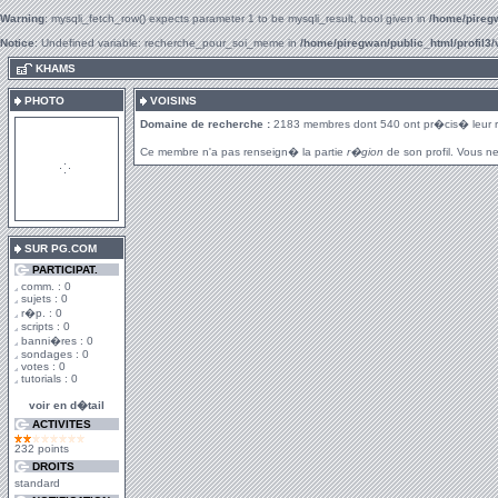
Warning
: mysqli_fetch_row() expects parameter 1 to be mysqli_result, bool given in
/home/piregw
Notice
: Undefined variable: recherche_pour_soi_meme in
/home/piregwan/public_html/profil3/
.
KHAMS
PHOTO
VOISINS
Domaine de recherche :
2183 membres dont 540 ont pr�cis� leur 
Ce membre n'a pas renseign� la partie
r�gion
de son profil. Vous ne
SUR PG.COM
PARTICIPAT.
comm. : 0
sujets : 0
r�p. : 0
scripts : 0
banni�res : 0
sondages : 0
votes : 0
tutorials : 0
voir en d�tail
ACTIVITES
232 points
DROITS
standard