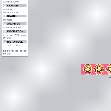
aucune (lvl 0)
CANONIS.
aucune
canonisation
STATUS
membre
ARCHIVES
aucune archive
INSCRIPTION
il y a 299 mois
(#796)
HISTORIQUE
09 01 2002
01
02
03
04
05
06
07
08
t