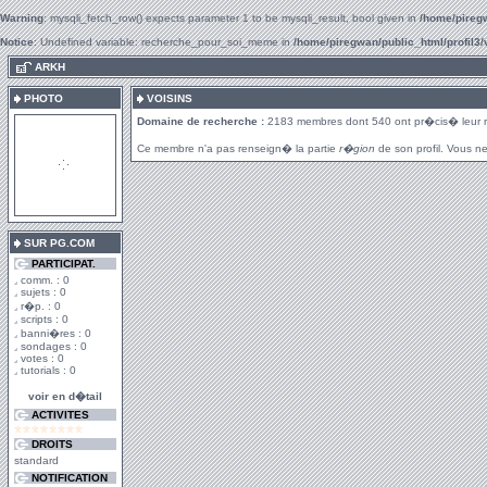
Warning
: mysqli_fetch_row() expects parameter 1 to be mysqli_result, bool given in
/home/piregw
Notice
: Undefined variable: recherche_pour_soi_meme in
/home/piregwan/public_html/profil3/
.
ARKH
PHOTO
VOISINS
Domaine de recherche :
2183 membres dont 540 ont pr�cis� leur 
Ce membre n'a pas renseign� la partie
r�gion
de son profil. Vous ne
SUR PG.COM
PARTICIPAT.
comm. : 0
sujets : 0
r�p. : 0
scripts : 0
banni�res : 0
sondages : 0
votes : 0
tutorials : 0
voir en d�tail
ACTIVITES
DROITS
standard
NOTIFICATION