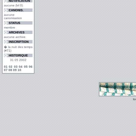
NOTIFICATION
aucune (lvl 0)
CANONIS.
aucune
canonisation
STATUS
membre
ARCHIVES
aucune archive
INSCRIPTION
� la nuit des temps
(#71)
HISTORIQUE
31 05 2002
01
02
03
04
05
06
07
08
09
10
t