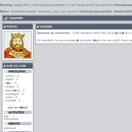
Warning
: mysqli_fetch_row() expects parameter 1 to be mysqli_result, bool given in
/home/piregw
Notice
: Undefined variable: recherche_pour_soi_meme in
/home/piregwan/public_html/profil3/
.
DANAMIR
PHOTO
VOISINS
Domaine de recherche :
2183 membres dont 540 ont pr�cis� leur 
Ce membre n'a pas renseign� la partie
r�gion
de son profil. Vous ne
SUR PG.COM
PARTICIPAT.
comm. : 1
sujets : 0
r�p. : 0
scripts : 0
banni�res : 0
sondages : 0
votes : 0
tutorials : 1
voir en d�tail
ACTIVITES
159 points
DROITS
standard