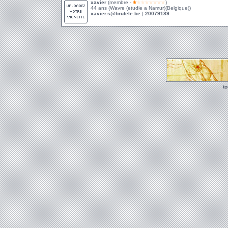
xavier
(membre -
)
44 ans (Wavre (etudie a Namur)(Belgique))
xavier.s@brutele.be
|
20079189
t