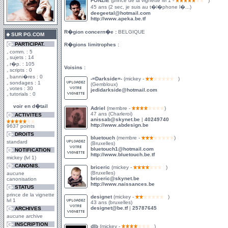
FONZIE
(prince de la vignette lvl 1 -
)
45 ans (2 sec, je suis au t�l�phone l�...)
deegeetal@hotmail.com
http://www.apeka.be.tf
R�gion concern�e :
BELGIQUE
SUR PG.COM
PARTICIPAT.
R�gions limitrophes :
comm. : 5
sujets : 14
r�p. : 105
Voisins :
scripts : 0
banni�res : 0
-=Darkside=-
(mickey -
)
sondages : 1
(Gembloux)
votes : 30
jedidarkside@hotmail.com
tutorials : 0
voir en d�tail
Adriel
(membre -
)
47 ans (Charleroi)
ACTIVITES
anissab@skynet.be
|
40249740
http://www.abdesign.be
9637 points
DROITS
bluetouch
(membre -
)
standard
(Bruxelles)
bluetouch1@hotmail.com
NOTIFICATION
http://www.bluetouch.be.tf
mickey (lvl 1)
CANONIS.
briceric
(mickey -
)
(Bruxelles)
aucune
briceric@skynet.be
canonisation
http://www.naissances.be
STATUS
prince de la vignette
designet
(mickey -
)
lvl 1
43 ans (bruxelles)
designet@be.tf
|
25787645
ARCHIVES
aucune archive
INSCRIPTION
dIb
(mickey -
)