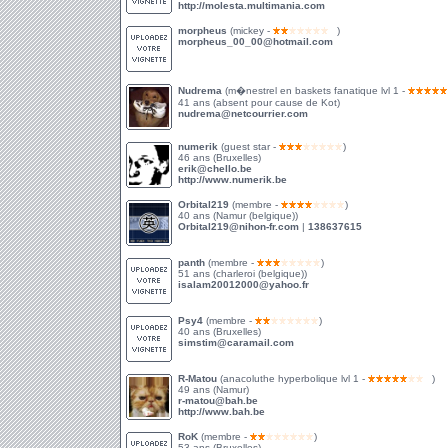
http://molesta.multimania.com
morpheus
(mickey -
)
morpheus_00_00@hotmail.com
Nudrema
(m�nestrel en baskets fanatique lvl 1 -
41 ans (absent pour cause de Kot)
nudrema@netcourrier.com
numerik
(guest star -
)
46 ans (Bruxelles)
erik@chello.be
http://www.numerik.be
Orbital219
(membre -
)
40 ans (Namur (belgique))
Orbital219@nihon-fr.com
|
138637615
panth
(membre -
)
51 ans (charleroi (belgique))
isalam20012000@yahoo.fr
Psy4
(membre -
)
40 ans (Bruxelles)
simstim@caramail.com
R-Matou
(anacoluthe hyperbolique lvl 1 -
)
49 ans (Namur)
r-matou@bah.be
http://www.bah.be
RoK
(membre -
)
53 ans (Bruxelles)