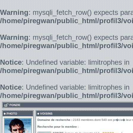
Warning
: mysqli_fetch_row() expects para
/home/piregwan/public_html/profil3/vo
Warning
: mysqli_fetch_row() expects para
/home/piregwan/public_html/profil3/vo
Notice
: Undefined variable: limitrophes in
/home/piregwan/public_html/profil3/vo
Notice
: Undefined variable: limitrophes in
/home/piregwan/public_html/profil3/vo
.
FONZIE
PHOTO
VOISINS
Domaine de recherche :
2183 membres dont 540 ont pr�cis� leur 
Recherche pour le membre :