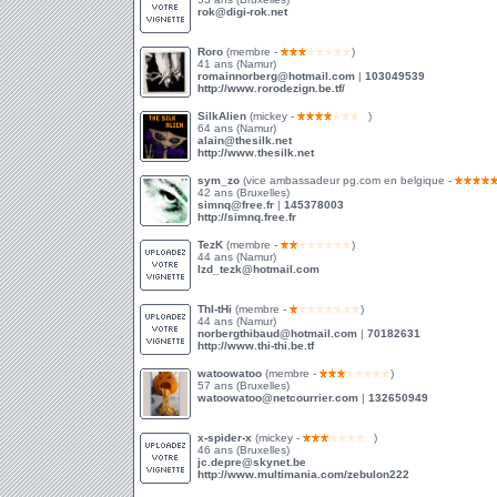
rok@digi-rok.net
Roro
(membre -
)
41 ans (Namur)
romainnorberg@hotmail.com
|
103049539
http://www.rorodezign.be.tf/
SilkAlien
(mickey -
)
64 ans (Namur)
alain@thesilk.net
http://www.thesilk.net
sym_zo
(vice ambassadeur pg.com en belgique -
42 ans (Bruxelles)
simnq@free.fr
|
145378003
http://simnq.free.fr
TezK
(membre -
)
44 ans (Namur)
lzd_tezk@hotmail.com
ThI-tHi
(membre -
)
44 ans (Namur)
norbergthibaud@hotmail.com
|
70182631
http://www.thi-thi.be.tf
watoowatoo
(membre -
)
57 ans (Bruxelles)
watoowatoo@netcourrier.com
|
132650949
x-spider-x
(mickey -
)
46 ans (Bruxelles)
jc.depre@skynet.be
http://www.multimania.com/zebulon222