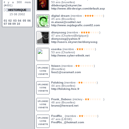
il y a 300 mois
53 ans (bruxelles)
(#491)
dibdesign@skynet.be
http://www.dib-design.com/default.asp
HISTORIQUE
15 08 2002
digital dream
(membre -
)
45 ans (Bruxelles)
01
02
03
04
05
06
m.alaoui@coditel.net
07
08
09
10
http://www.oujdagrafix.com02.com
dionysosg
(membre -
)
47 ans (Charleroi(Belgique))
dionysosg@yahoo.fr
http://users.skynet.be/dionysosg
esenka
(membre -
)
53 ans (Charleroi)
http://www.cyber-ethnik.net
fniwen
(membre -
)
(Bruxelles)
fooz1@caramail.com
Foloking
(membre -
)
44 ans (Bruxelles)
http://foloking.free.fr
Frank_Dubosc
(mickey -
)
46 ans (Bruxelles)
bruno@henrard.net
FredRic_
(membre -
)
47 ans (LIEGE)
FredRic_@hotmail.com