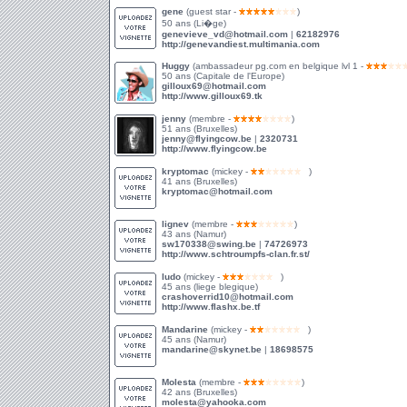
gene
(guest star -
)
50 ans (Li�ge)
genevieve_vd@hotmail.com
|
62182976
http://genevandiest.multimania.com
Huggy
(ambassadeur pg.com en belgique lvl 1 -
50 ans (Capitale de l'Europe)
gilloux69@hotmail.com
http://www.gilloux69.tk
jenny
(membre -
)
51 ans (Bruxelles)
jenny@flyingcow.be
|
2320731
http://www.flyingcow.be
kryptomac
(mickey -
)
41 ans (Bruxelles)
kryptomac@hotmail.com
lignev
(membre -
)
43 ans (Namur)
sw170338@swing.be
|
74726973
http://www.schtroumpfs-clan.fr.st/
ludo
(mickey -
)
45 ans (liege blegique)
crashoverrid10@hotmail.com
http://www.flashx.be.tf
Mandarine
(mickey -
)
45 ans (Namur)
mandarine@skynet.be
|
18698575
Molesta
(membre -
)
42 ans (Bruxelles)
molesta@yahooka.com