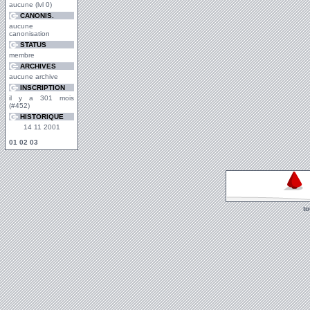
aucune (lvl 0)
CANONIS.
aucune
canonisation
STATUS
membre
ARCHIVES
aucune archive
INSCRIPTION
il y a 301 mois
(#452)
HISTORIQUE
14 11 2001
01
02
03
t