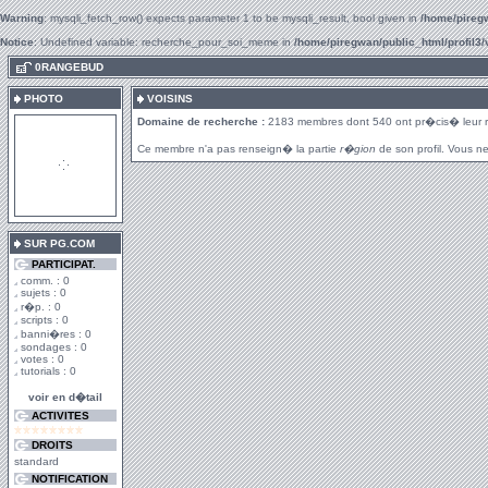
Warning
: mysqli_fetch_row() expects parameter 1 to be mysqli_result, bool given in
/home/piregw
Notice
: Undefined variable: recherche_pour_soi_meme in
/home/piregwan/public_html/profil3/
.
0RANGEBUD
PHOTO
VOISINS
Domaine de recherche :
2183 membres dont 540 ont pr�cis� leur 
Ce membre n'a pas renseign� la partie
r�gion
de son profil. Vous ne
SUR PG.COM
PARTICIPAT.
comm. : 0
sujets : 0
r�p. : 0
scripts : 0
banni�res : 0
sondages : 0
votes : 0
tutorials : 0
voir en d�tail
ACTIVITES
DROITS
standard
NOTIFICATION