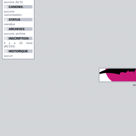
aucune (lvl 0)
CANONIS.
aucune
canonisation
STATUS
membre
ARCHIVES
aucune archive
INSCRIPTION
il y a 20 mois
(#2194)
HISTORIQUE
aucun
t