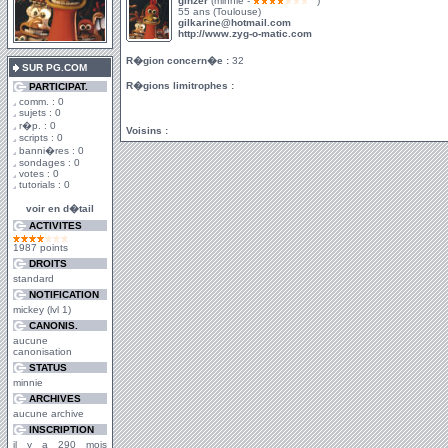
ginzer
(minnie -
)
55 ans (Toulouse)
gilkarine@hotmail.com
http://www.zyg-o-matic.com
R�gion concern�e :
32
SUR PG.COM
R�gions limitrophes :
PARTICIPAT.
comm. : 0
sujets : 0
r�p. : 0
Voisins :
scripts : 0
banni�res : 0
sondages : 0
votes : 0
tutorials : 0
voir en d�tail
ACTIVITES
1987 points
DROITS
standard
NOTIFICATION
mickey (lvl 1)
CANONIS.
aucune
canonisation
STATUS
minnie
ARCHIVES
aucune archive
INSCRIPTION
il y a 290 mois