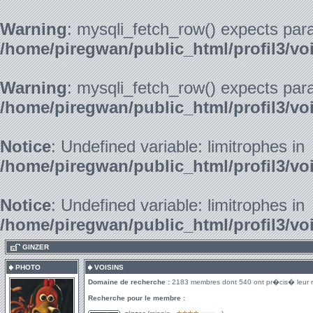
Warning
: mysqli_fetch_row() expects para
/home/piregwan/public_html/profil3/vo
Warning
: mysqli_fetch_row() expects para
/home/piregwan/public_html/profil3/vo
Notice
: Undefined variable: limitrophes in
/home/piregwan/public_html/profil3/vo
Notice
: Undefined variable: limitrophes in
/home/piregwan/public_html/profil3/vo
.
GINZER
PHOTO
VOISINS
Domaine de recherche :
2183 membres dont 540 ont pr�cis� leur 
Recherche pour le membre :