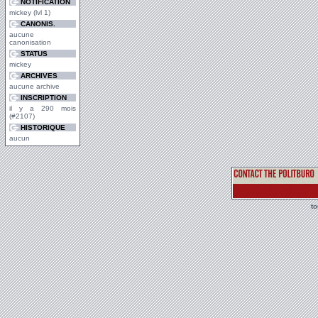
NOTIFICATION
mickey (lvl 1)
CANONIS.
aucune
canonisation
STATUS
mickey
ARCHIVES
aucune archive
INSCRIPTION
il y a 290 mois
(#2107)
HISTORIQUE
aucun
t