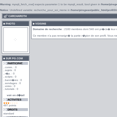
Warning
: mysqli_fetch_row() expects parameter 1 to be mysqli_result, bool given in
/home/piregw
Notice
: Undefined variable: recherche_pour_soi_meme in
/home/piregwan/public_html/profil3/
.
CARCHAROTH
PHOTO
VOISINS
Domaine de recherche :
2183 membres dont 540 ont pr�cis� leur 
Ce membre n'a pas renseign� la partie
r�gion
de son profil. Vous ne
SUR PG.COM
PARTICIPAT.
comm. : 0
sujets : 0
r�p. : 0
scripts : 0
banni�res : 0
sondages : 0
votes : 0
tutorials : 0
voir en d�tail
ACTIVITES
497 points
DROITS
standard