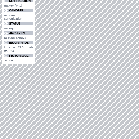
NOTIFICATION
mickey (lvl 1)
CANONIS.
aucune
canonisation
STATUS
mickey
ARCHIVES
aucune archive
INSCRIPTION
il y a 290 mois
(#2084)
HISTORIQUE
aucun