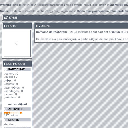
Warning
: mysqli_fetch_row() expects parameter 1 to be mysqli_result, bool given in
/home/piregw
Notice
: Undefined variable: recherche_pour_soi_meme in
/home/piregwan/public_html/profil3/
.
DYNE
PHOTO
VOISINS
Domaine de recherche :
2183 membres dont 540 ont pr�cis� leur 
Ce membre n'a pas renseign� la partie
r�gion
de son profil. Vous ne
SUR PG.COM
PARTICIPAT.
comm. : 0
sujets : 0
r�p. : 0
scripts : 0
banni�res : 0
sondages : 0
votes : 0
tutorials : 0
voir en d�tail
ACTIVITES
497 points
DROITS
standard