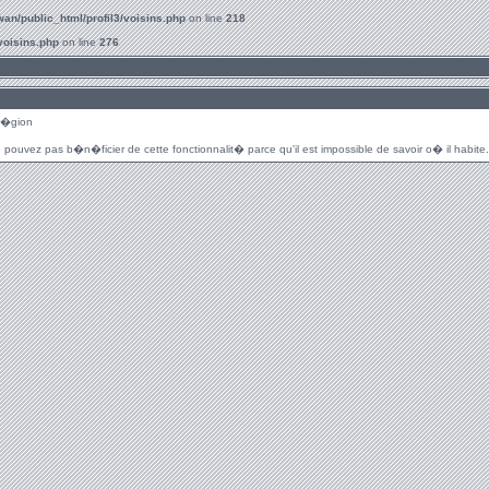
an/public_html/profil3/voisins.php
on line
218
voisins.php
on line
276
r�gion
 pouvez pas b�n�ficier de cette fonctionnalit� parce qu'il est impossible de savoir o� il habite.