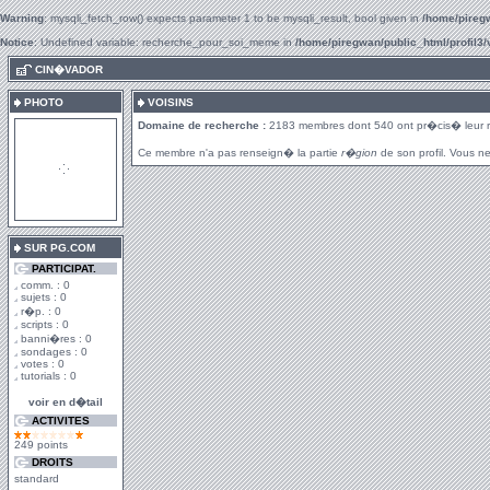
Warning
: mysqli_fetch_row() expects parameter 1 to be mysqli_result, bool given in
/home/piregw
Notice
: Undefined variable: recherche_pour_soi_meme in
/home/piregwan/public_html/profil3/
.
CIN�VADOR
PHOTO
VOISINS
Domaine de recherche :
2183 membres dont 540 ont pr�cis� leur 
Ce membre n'a pas renseign� la partie
r�gion
de son profil. Vous ne
SUR PG.COM
PARTICIPAT.
comm. : 0
sujets : 0
r�p. : 0
scripts : 0
banni�res : 0
sondages : 0
votes : 0
tutorials : 0
voir en d�tail
ACTIVITES
249 points
DROITS
standard