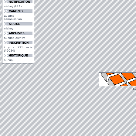
NOTIFICATION
mickey (lvl 1)
CANONIS.
aucune
canonisation
STATUS
mickey
ARCHIVES
aucune archive
INSCRIPTION
il y a 291 mois
(#2034)
HISTORIQUE
aucun
t