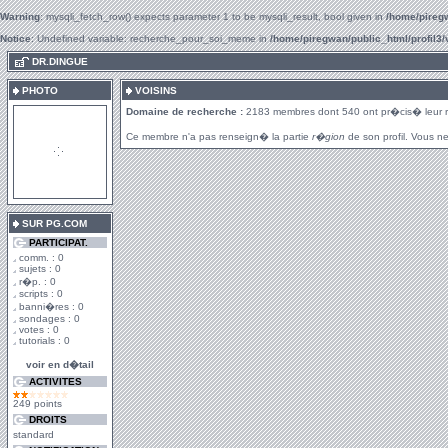
Warning
: mysqli_fetch_row() expects parameter 1 to be mysqli_result, bool given in
/home/piregw
Notice
: Undefined variable: recherche_pour_soi_meme in
/home/piregwan/public_html/profil3/
.
DR.DINGUE
PHOTO
VOISINS
Domaine de recherche :
2183 membres dont 540 ont pr�cis� leur 
Ce membre n'a pas renseign� la partie
r�gion
de son profil. Vous ne
SUR PG.COM
PARTICIPAT.
comm. : 0
sujets : 0
r�p. : 0
scripts : 0
banni�res : 0
sondages : 0
votes : 0
tutorials : 0
voir en d�tail
ACTIVITES
249 points
DROITS
standard