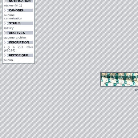
NOTIFICATION
mickey (lvl 1)
CANONIS.
aucune
canonisation
STATUS
mickey
ARCHIVES
aucune archive
INSCRIPTION
il y a 291 mois
(#2024)
HISTORIQUE
aucun
t