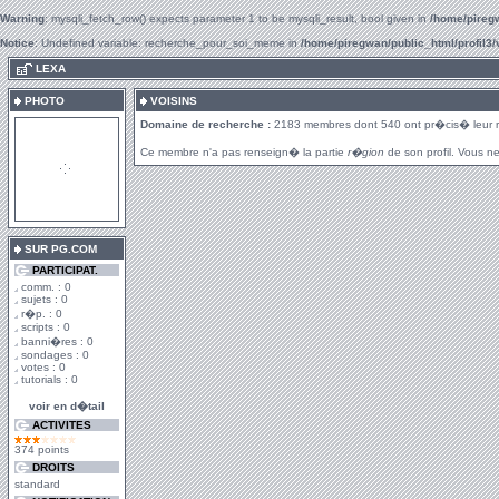
Warning
: mysqli_fetch_row() expects parameter 1 to be mysqli_result, bool given in
/home/piregw
Notice
: Undefined variable: recherche_pour_soi_meme in
/home/piregwan/public_html/profil3/
.
LEXA
PHOTO
VOISINS
Domaine de recherche :
2183 membres dont 540 ont pr�cis� leur 
Ce membre n'a pas renseign� la partie
r�gion
de son profil. Vous ne
SUR PG.COM
PARTICIPAT.
comm. : 0
sujets : 0
r�p. : 0
scripts : 0
banni�res : 0
sondages : 0
votes : 0
tutorials : 0
voir en d�tail
ACTIVITES
374 points
DROITS
standard