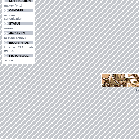
NOTIFICATION
mickey (lvl 1)
CANONIS.
aucune
canonisation
STATUS
minnie
ARCHIVES
aucune archive
INSCRIPTION
il y a 291 mois
(#1999)
HISTORIQUE
aucun
t