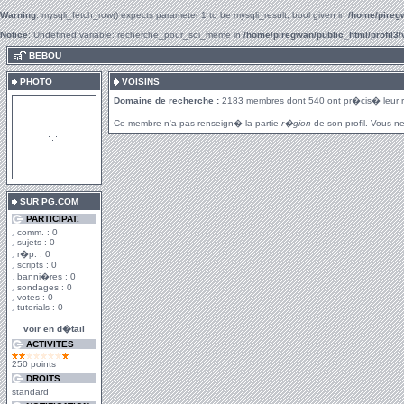
Warning
: mysqli_fetch_row() expects parameter 1 to be mysqli_result, bool given in
/home/piregw
Notice
: Undefined variable: recherche_pour_soi_meme in
/home/piregwan/public_html/profil3/
.
BEBOU
PHOTO
VOISINS
Domaine de recherche :
2183 membres dont 540 ont pr�cis� leur 
Ce membre n'a pas renseign� la partie
r�gion
de son profil. Vous ne
SUR PG.COM
PARTICIPAT.
comm. : 0
sujets : 0
r�p. : 0
scripts : 0
banni�res : 0
sondages : 0
votes : 0
tutorials : 0
voir en d�tail
ACTIVITES
250 points
DROITS
standard