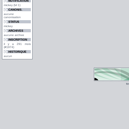
NOTIFICATION
mickey (lvl 1)
CANONIS.
aucune
canonisation
STATUS
mickey
ARCHIVES
aucune archive
INSCRIPTION
il y a 291 mois
(#1974)
HISTORIQUE
aucun
t