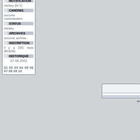
NOTIFICATION
mickey (lvl 1)
CANONIS.
aucune
canonisation
STATUS
mickey
ARCHIVES
aucune archive
INSCRIPTION
il y a 292 mois
(#1936)
HISTORIQUE
07 08 2002
01
02
03
04
05
06
07
08
09
10
t