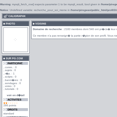
Warning
: mysqli_fetch_row() expects parameter 1 to be mysqli_result, bool given in
/home/piregw
Notice
: Undefined variable: recherche_pour_soi_meme in
/home/piregwan/public_html/profil3/
.
CALIGRAPHX
PHOTO
VOISINS
Domaine de recherche :
2183 membres dont 540 ont pr�cis� leur 
Ce membre n'a pas renseign� la partie
r�gion
de son profil. Vous ne
SUR PG.COM
PARTICIPAT.
comm. : 0
sujets : 0
r�p. : 1
scripts : 0
banni�res : 0
sondages : 0
votes : 0
tutorials : 0
voir en d�tail
ACTIVITES
266 points
DROITS
standard