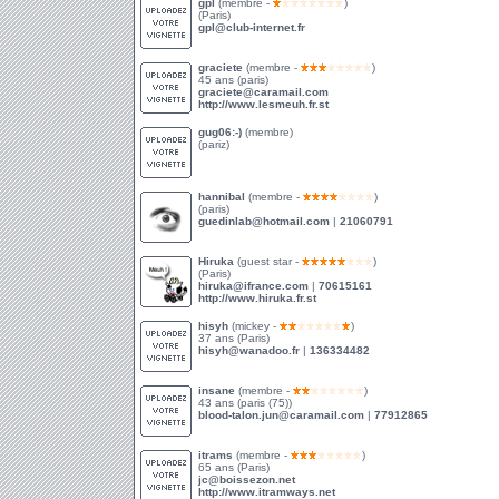
gpl
(membre -
)
(Paris)
gpl@club-internet.fr
graciete
(membre -
)
45 ans (paris)
graciete@caramail.com
http://www.lesmeuh.fr.st
gug06:-)
(membre)
(pariz)
hannibal
(membre -
)
(paris)
guedinlab@hotmail.com
|
21060791
Hiruka
(guest star -
)
(Paris)
hiruka@ifrance.com
|
70615161
http://www.hiruka.fr.st
hisyh
(mickey -
)
37 ans (Paris)
hisyh@wanadoo.fr
|
136334482
insane
(membre -
)
43 ans (paris (75))
blood-talon.jun@caramail.com
|
77912865
itrams
(membre -
)
65 ans (Paris)
jc@boissezon.net
http://www.itramways.net