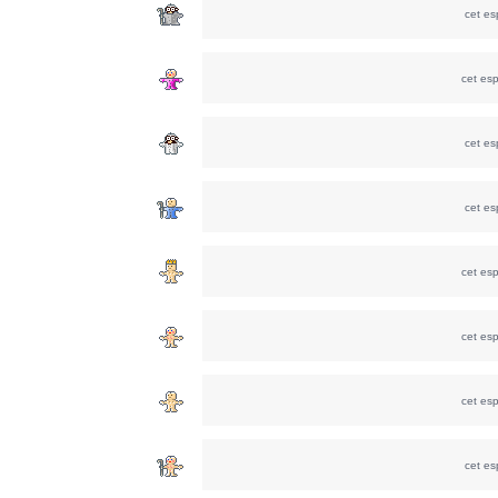
cet e
cet es
cet e
cet e
cet es
cet es
cet es
cet e