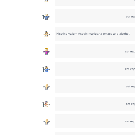
cet e
Nicotine valium vicodin marijuana extasy and alcohol.
cet es
cet es
cet e
cet e
cet es