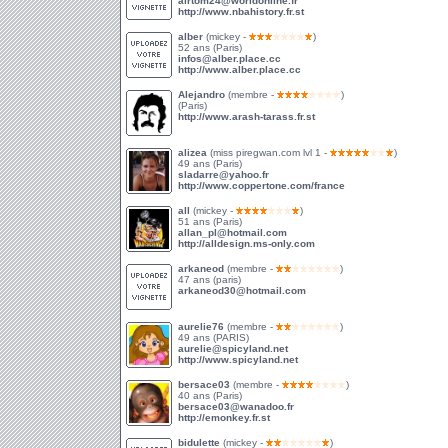
airtom24@worldonline.fr
http://www.nbahistory.fr.st
alber
(mickey -
)
52 ans (Paris)
infos@alber.place.cc
http://www.alber.place.cc
Alejandro
(membre -
)
(Paris)
http://www.arash-tarass.fr.st
alizea
(miss piregwan.com lvl 1 -
)
49 ans (Paris)
sladarre@yahoo.fr
http://www.coppertone.com/france
all
(mickey -
)
51 ans (Paris)
allan_pl@hotmail.com
http://alldesign.ms-only.com
arkaneod
(membre -
)
47 ans (paris)
arkaneod30@hotmail.com
aurelie76
(membre -
)
49 ans (PARIS)
aurelie@spicyland.net
http://www.spicyland.net
bersace03
(membre -
)
40 ans (Paris)
bersace03@wanadoo.fr
http://emonkey.fr.st
bidulette
(mickey -
)