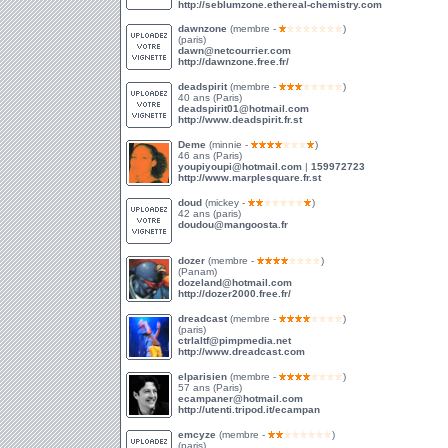
http://seblumzone.ethereal-chemistry.com
dawnzone
(membre -
)
(paris)
dawn@netcourrier.com
http://dawnzone.free.fr/
deadspirit
(membre -
)
40 ans (Paris)
deadspirit01@hotmail.com
http://www.deadspirit.fr.st
Deme
(minnie -
)
46 ans (Paris)
youpiyoupi@hotmail.com
|
159972723
http://www.marplesquare.fr.st
doud
(mickey -
)
42 ans (paris)
doudou@mangoosta.fr
dozer
(membre -
)
(Panam)
dozeland@hotmail.com
http://dozer2000.free.fr/
dreadcast
(membre -
)
(paris)
ctrlaltf@pimpmedia.net
http://www.dreadcast.com
elparisien
(membre -
)
57 ans (Paris)
ecampaner@hotmail.com
http://utenti.tripod.it/ecampan
emcyze
(membre -
)
(paris)