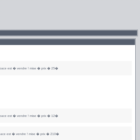
space est � vendre ! mise � prix � 25�
space est � vendre ! mise � prix � 12�
pace est � vendre ! mise � prix � 210�