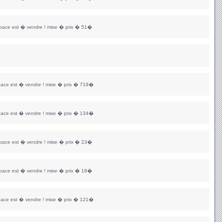
space est � vendre ! mise � prix � 51�
pace est � vendre ! mise � prix � 718�
pace est � vendre ! mise � prix � 134�
space est � vendre ! mise � prix � 23�
space est � vendre ! mise � prix � 18�
pace est � vendre ! mise � prix � 121�