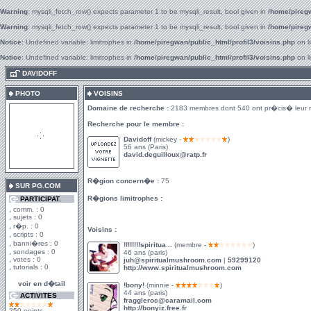
Warning
: mysqli_fetch_row() expects parameter 1 to be mysqli_result, bool given in
/home/piregw
Warning
: mysqli_fetch_row() expects parameter 1 to be mysqli_result, bool given in
/home/piregw
Notice
: Undefined variable: limitrophes in
/home/piregwan/public_html/profil3/voisins.php
on l
Notice
: Undefined variable: limitrophes in
/home/piregwan/public_html/profil3/voisins.php
on l
.
DAVIDOFF
PHOTO
VOISINS
Domaine de recherche :
2183 membres dont 540 ont pr�cis� leur 
Recherche pour le membre :
Davidoff
(mickey -
)
56 ans (Paris)
david.deguilloux@ratp.fr
R�gion concern�e :
75
SUR PG.COM
R�gions limitrophes :
PARTICIPAT.
comm. : 0
sujets : 0
r�p. : 0
Voisins :
scripts : 0
banni�res : 0
!!!!!!!!spiritua...
(membre -
)
sondages : 0
46 ans (paris)
votes : 0
juh@spiritualmushroom.com
|
59299120
tutorials : 0
http://www.spiritualmushroom.com
voir en d�tail
!bony!
(minnie -
)
44 ans (paris)
ACTIVITES
fraggleroc@caramail.com
http://bonyiz.free.fr
250 points