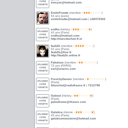
emcyze@hotmail.com
EmileFroutte
(membre -
)
54 ans (paris)
emilefroutte@hotmail.com
|
148370302
endho
(mickey -
)
43 ans (Paris)
endho@hotmail.com
http://marcduchon.fr.st
faab2k
(membre -
)
52 ans (Paris)
faab2k@free.fr
http://faab2k.online.fr
Fabulous
(membre -
)
73 ans (PARIS)
earl@anares.com
FrenchyDanzer
(membre -
)
(Paris)
lblanchot@radiofrance.fr
|
7212798
Gaboul
(mickey -
)
(Paris)
palindrome@ifrance.com
Galatica
(minnie -
)
45 ans (Paris)
galaticamoostorm@hotmail.com