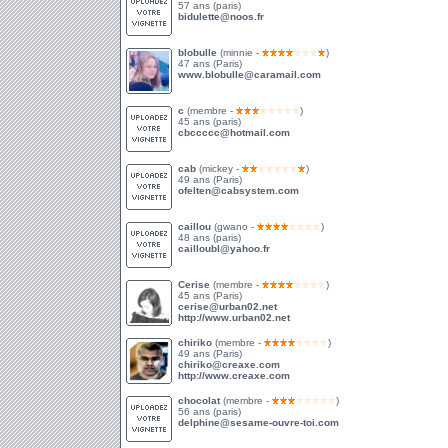
57 ans (paris)
bidulette@noos.fr
blobulle
(minnie -
)
47 ans (Paris)
www.blobulle@caramail.com
c
(membre -
)
45 ans (paris)
cbccccc@hotmail.com
cab
(mickey -
)
49 ans (Paris)
ofelten@cabsystem.com
caillou
(gwano -
)
48 ans (paris)
cailloubl@yahoo.fr
Cerise
(membre -
)
45 ans (Paris)
cerise@urban02.net
http://www.urban02.net
chiriko
(membre -
)
49 ans (Paris)
chiriko@creaxe.com
http://www.creaxe.com
chocolat
(membre -
)
56 ans (paris)
delphine@sesame-ouvre-toi.com