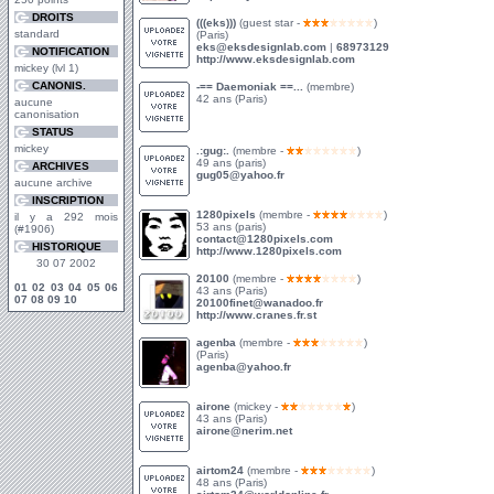
DROITS
(((eks)))
(guest star -
)
standard
(Paris)
eks@eksdesignlab.com
|
68973129
NOTIFICATION
http://www.eksdesignlab.com
mickey (lvl 1)
CANONIS.
-== Daemoniak ==...
(membre)
42 ans (Paris)
aucune
canonisation
STATUS
mickey
.:gug:.
(membre -
)
49 ans (paris)
ARCHIVES
gug05@yahoo.fr
aucune archive
INSCRIPTION
1280pixels
(membre -
)
il y a 292 mois
53 ans (paris)
(#1906)
contact@1280pixels.com
HISTORIQUE
http://www.1280pixels.com
30 07 2002
20100
(membre -
)
01
02
03
04
05
06
43 ans (Paris)
07
08
09
10
20100finet@wanadoo.fr
http://www.cranes.fr.st
agenba
(membre -
)
(Paris)
agenba@yahoo.fr
airone
(mickey -
)
43 ans (Paris)
airone@nerim.net
airtom24
(membre -
)
48 ans (Paris)