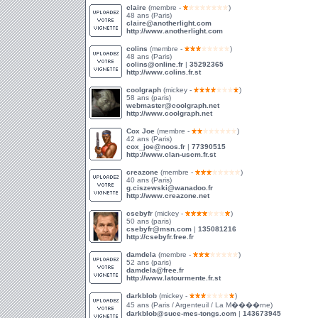
claire
(membre -
)
48 ans (Paris)
claire@anotherlight.com
http://www.anotherlight.com
colins
(membre -
)
48 ans (Paris)
colins@online.fr
|
35292365
http://www.colins.fr.st
coolgraph
(mickey -
)
58 ans (paris)
webmaster@coolgraph.net
http://www.coolgraph.net
Cox Joe
(membre -
)
42 ans (Paris)
cox_joe@noos.fr
|
77390515
http://www.clan-uscm.fr.st
creazone
(membre -
)
40 ans (Paris)
g.ciszewski@wanadoo.fr
http://www.creazone.net
csebyfr
(mickey -
)
50 ans (paris)
csebyfr@msn.com
|
135081216
http://csebyfr.free.fr
damdela
(membre -
)
52 ans (paris)
damdela@free.fr
http://www.latourmente.fr.st
darkblob
(mickey -
)
45 ans (Paris / Argenteuil / La M����rne)
darkblob@suce-mes-tongs.com
|
143673945