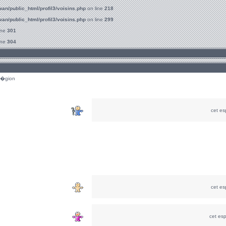
an/public_html/profil3/voisins.php
on line
218
an/public_html/profil3/voisins.php
on line
299
ine
301
ine
304
r�gion
cet e
cet e
cet es