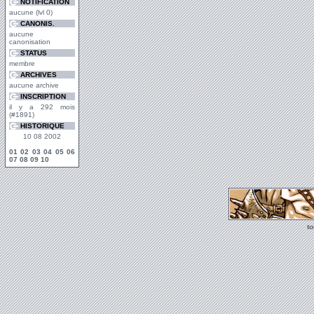
NOTIFICATION
aucune (lvl 0)
CANONIS.
aucune
canonisation
STATUS
membre
ARCHIVES
aucune archive
INSCRIPTION
il y a 292 mois
(#1891)
HISTORIQUE
10 08 2002
01
02
03
04
05
06
07
08
09
10
t