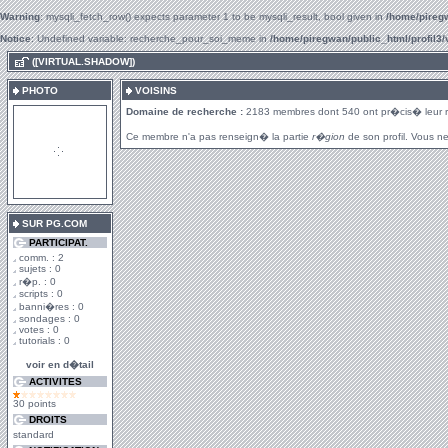
Warning
: mysqli_fetch_row() expects parameter 1 to be mysqli_result, bool given in
/home/piregw
Notice
: Undefined variable: recherche_pour_soi_meme in
/home/piregwan/public_html/profil3/
.
([VIRTUAL.SHADOW])
PHOTO
VOISINS
Domaine de recherche :
2183 membres dont 540 ont pr�cis� leur 
Ce membre n'a pas renseign� la partie
r�gion
de son profil. Vous ne
SUR PG.COM
PARTICIPAT.
comm. : 2
sujets : 0
r�p. : 0
scripts : 0
banni�res : 0
sondages : 0
votes : 0
tutorials : 0
voir en d�tail
ACTIVITES
30 points
DROITS
standard