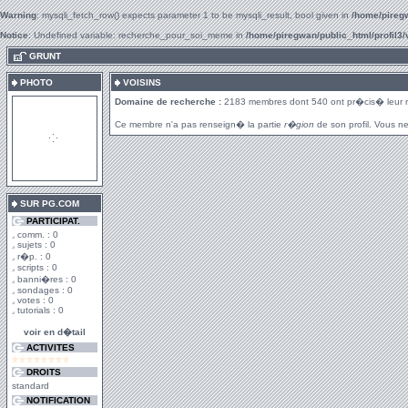
Warning
: mysqli_fetch_row() expects parameter 1 to be mysqli_result, bool given in
/home/piregw
Notice
: Undefined variable: recherche_pour_soi_meme in
/home/piregwan/public_html/profil3/
.
GRUNT
PHOTO
VOISINS
Domaine de recherche :
2183 membres dont 540 ont pr�cis� leur 
Ce membre n'a pas renseign� la partie
r�gion
de son profil. Vous ne
SUR PG.COM
PARTICIPAT.
comm. : 0
sujets : 0
r�p. : 0
scripts : 0
banni�res : 0
sondages : 0
votes : 0
tutorials : 0
voir en d�tail
ACTIVITES
DROITS
standard
NOTIFICATION