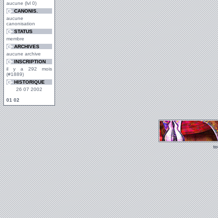
aucune (lvl 0)
CANONIS.
aucune
canonisation
STATUS
membre
ARCHIVES
aucune archive
INSCRIPTION
il y a 292 mois
(#1889)
HISTORIQUE
26 07 2002
01
02
t