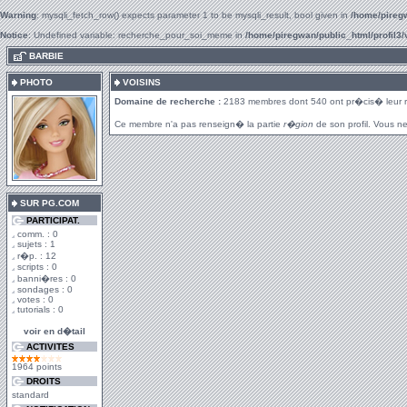
Warning
: mysqli_fetch_row() expects parameter 1 to be mysqli_result, bool given in
/home/piregw
Notice
: Undefined variable: recherche_pour_soi_meme in
/home/piregwan/public_html/profil3/
.
BARBIE
PHOTO
VOISINS
Domaine de recherche :
2183 membres dont 540 ont pr�cis� leur 
Ce membre n'a pas renseign� la partie
r�gion
de son profil. Vous ne
SUR PG.COM
PARTICIPAT.
comm. : 0
sujets : 1
r�p. : 12
scripts : 0
banni�res : 0
sondages : 0
votes : 0
tutorials : 0
voir en d�tail
ACTIVITES
1964 points
DROITS
standard