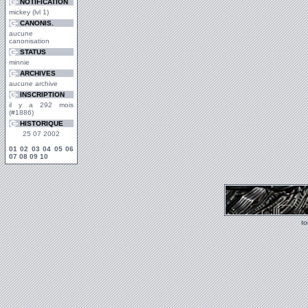
NOTIFICATION
mickey (lvl 1)
CANONIS.
aucune
canonisation
STATUS
minnie
ARCHIVES
aucune archive
INSCRIPTION
il y a 292 mois
(#1886)
HISTORIQUE
25 07 2002
01
02
03
04
05
06
07
08
09
10
t