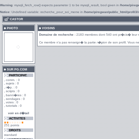
Warning
: mysqli_fetch_row() expects parameter 1 to be mysqli_result, bool given in
/home/piregw
Notice
: Undefined variable: recherche_pour_soi_meme in
/home/piregwan/public_html/profil3/
.
CASTOR
PHOTO
VOISINS
Domaine de recherche :
2183 membres dont 540 ont pr�cis� leur 
Ce membre n'a pas renseign� la partie
r�gion
de son profil. Vous ne
SUR PG.COM
PARTICIPAT.
comm. : 0
sujets : 0
r�p. : 0
scripts : 0
banni�res : 0
sondages : 0
votes : 0
tutorials : 0
voir en d�tail
ACTIVITES
251 points
DROITS
standard