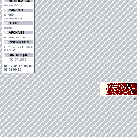
NOTIFICATION
mickey (lvl 1)
CANONIS.
aucune
canonisation
STATUS
mickey
ARCHIVES
aucune archive
INSCRIPTION
il y a 293 mois
(#1786)
HISTORIQUE
03 07 2002
01
02
03
04
05
06
07
08
09
10
t