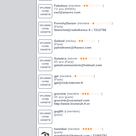
Fabulous
(membre -
)
73 ans (PARIS)
earl@anares.com
FrenchyDanzer
(membre -
)
(Paris)
lblanchot@radiofrance.fr
|
7212798
Gaboul
(mickey -
)
(Paris)
palindrome@ifrance.com
Galatica
(minnie -
)
45 ans (Paris)
galaticamoostorm@hotmail.com
gpl
(membre -
)
(Paris)
gpl@club-internet.fr
graciete
(membre -
)
45 ans (paris)
graciete@caramail.com
http://www.lesmeuh.fr.st
gug06:-)
(membre)
(pariz)
hannibal
(membre -
)
(paris)
guedinlab@hotmail.com
|
21060791