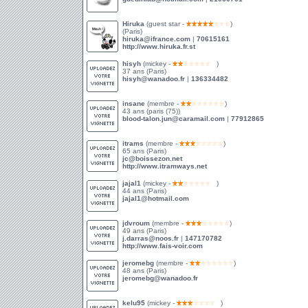
Hiruka
(guest star -
)
(Paris)
hiruka@ifrance.com
|
70615161
http://www.hiruka.fr.st
hisyh
(mickey -
)
37 ans (Paris)
hisyh@wanadoo.fr
|
136334482
insane
(membre -
)
43 ans (paris (75))
blood-talon.jun@caramail.com
|
77912865
itrams
(membre -
)
65 ans (Paris)
jc@boissezon.net
http://www.itramways.net
jajal1
(mickey -
)
44 ans (Paris)
jajal1@hotmail.com
jdvroum
(membre -
)
49 ans (Paris)
j.darras@noos.fr
|
147170782
http://www.fais-voir.com
jeromebg
(membre -
)
48 ans (Paris)
jeromebg@wanadoo.fr
kelu95
(mickey -
)