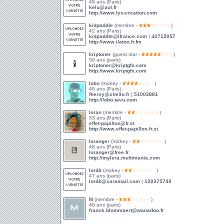
48 ans (Paris)
kelu@aol.fr
http://www.lyx-creation.com
kidpaddle
(membre -
)
42 ans (Paris)
kidpaddle@ifrance.com
|
42715057
http://www.ilatoo.fr.fm
kriptoner
(guest star -
)
50 ans (paris)
kriptoner@kriptgfx.com
http://www.kriptgfx.com
lobo
(mickey -
)
48 ans (Paris)
fhervy@chello.fr
|
51003881
http://lobo.tavu.com
loran
(membre -
)
53 ans (Paris)
effet-papillon@fr.st
http://www.effet-papillon.fr.st
loranger
(mickey -
)
48 ans (Paris)
loranger@free.fr
http://mylera.multimania.com
lordb
(mickey -
)
47 ans (paris)
lordb@caramail.com
|
120375740
M
(membre -
)
46 ans (paris)
franck.blommaert@wanadoo.fr