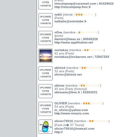
(Paris)
nincompoop@caramail.com
|
81029622
http://nincompoop.free.fr
nn64
(minnie -
)
(Paris)
nathalie@astrolabe.fr
nOne
(membre -
)
(paris)
damien@haas.as
|
60045228
http://www.applikation.net
noritakaz
(membre -
)
42 ans (Paris)
noritakaz@lesbarons.net
|
72947293
obinisti
(membre -
)
52 ans (Paris)
olivier@binisti.net
obione
(membre -
)
40 ans (Paris (Antony))
obiouane@free.fr
|
63263231
OLIVIER
(membre -
)
54 ans (Paris)
m_olivier@yahoo.com
http://www.mozais.com
olivier75016
(membre -
)
(Paris (n� 37 Tours))
olivier75016@hotmail.com
http://