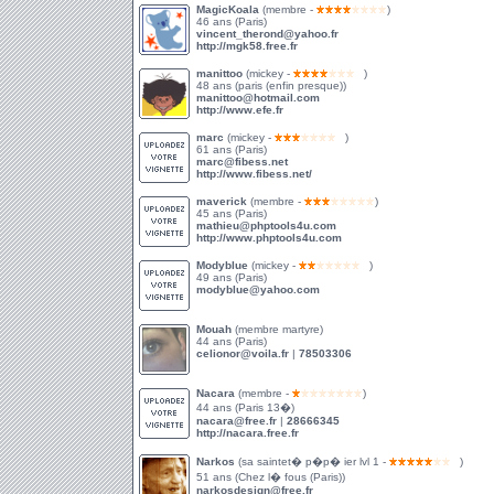
MagicKoala
(membre -
)
46 ans (Paris)
vincent_therond@yahoo.fr
http://mgk58.free.fr
manittoo
(mickey -
)
48 ans (paris (enfin presque))
manittoo@hotmail.com
http://www.efe.fr
marc
(mickey -
)
61 ans (Paris)
marc@fibess.net
http://www.fibess.net/
maverick
(membre -
)
45 ans (Paris)
mathieu@phptools4u.com
http://www.phptools4u.com
Modyblue
(mickey -
)
49 ans (Paris)
modyblue@yahoo.com
Mouah
(membre martyre)
44 ans (Paris)
celionor@voila.fr
|
78503306
Nacara
(membre -
)
44 ans (Paris 13�)
nacara@free.fr
|
28666345
http://nacara.free.fr
Narkos
(sa saintet� p�p� ier lvl 1 -
)
51 ans (Chez l� fous (Paris))
narkosdesign@free.fr