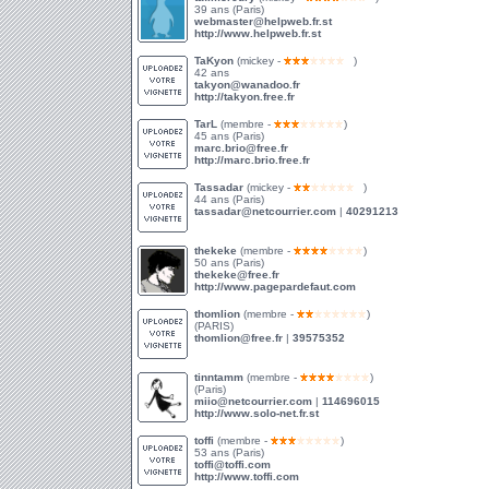
39 ans (Paris)
webmaster@helpweb.fr.st
http://www.helpweb.fr.st
TaKyon
(mickey -
)
42 ans
takyon@wanadoo.fr
http://takyon.free.fr
TarL
(membre -
)
45 ans (Paris)
marc.brio@free.fr
http://marc.brio.free.fr
Tassadar
(mickey -
)
44 ans (Paris)
tassadar@netcourrier.com
|
40291213
thekeke
(membre -
)
50 ans (Paris)
thekeke@free.fr
http://www.pagepardefaut.com
thomlion
(membre -
)
(PARIS)
thomlion@free.fr
|
39575352
tinntamm
(membre -
)
(Paris)
miio@netcourrier.com
|
114696015
http://www.solo-net.fr.st
toffi
(membre -
)
53 ans (Paris)
toffi@toffi.com
http://www.toffi.com