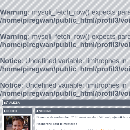
Warning
: mysqli_fetch_row() expects para
/home/piregwan/public_html/profil3/vo
Warning
: mysqli_fetch_row() expects para
/home/piregwan/public_html/profil3/vo
Notice
: Undefined variable: limitrophes in
/home/piregwan/public_html/profil3/vo
Notice
: Undefined variable: limitrophes in
/home/piregwan/public_html/profil3/vo
.
ALIZEA
PHOTO
VOISINS
Domaine de recherche :
2183 membres dont 540 ont pr�cis� leur 
Recherche pour le membre :