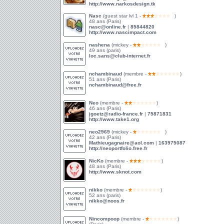
http://www.narkosdesign.tk
Nasc
(guest star lvl 1 -
)
48 ans (Paris)
nasc@online.fr
|
85844820
http://www.nascimpact.com
nashena
(mickey -
)
49 ans (paris)
loc.sans@club-internet.fr
nchambinaud
(membre -
)
51 ans (Paris)
nchambinaud@free.fr
Neo
(membre -
)
46 ans (Paris)
jgoetz@radio-france.fr
|
75871831
http://www.take1.org
neo2969
(mickey -
)
42 ans (Paris)
Mathieugagnaire@aol.com
|
163975087
http://neoportfolio.free.fr
NicKo
(membre -
)
48 ans (Paris)
http://www.sknot.com
nikko
(membre -
)
52 ans (paris)
nikko@noos.fr
Nincompoop
(membre -
)