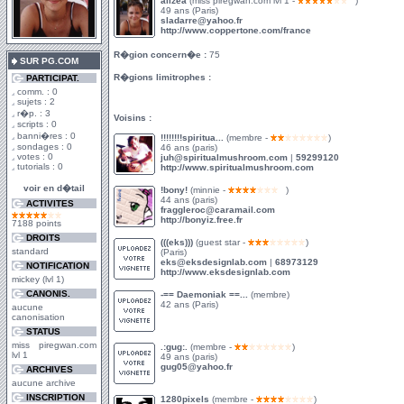
alizea
(miss piregwan.com lvl 1 -
)
49 ans (Paris)
sladarre@yahoo.fr
http://www.coppertone.com/france
R�gion concern�e :
75
SUR PG.COM
R�gions limitrophes :
PARTICIPAT.
comm. : 0
sujets : 2
r�p. : 3
Voisins :
scripts : 0
banni�res : 0
!!!!!!!!spiritua...
(membre -
)
sondages : 0
46 ans (paris)
votes : 0
juh@spiritualmushroom.com
|
59299120
tutorials : 0
http://www.spiritualmushroom.com
voir en d�tail
!bony!
(minnie -
)
44 ans (paris)
ACTIVITES
fraggleroc@caramail.com
http://bonyiz.free.fr
7188 points
DROITS
(((eks)))
(guest star -
)
standard
(Paris)
eks@eksdesignlab.com
|
68973129
NOTIFICATION
http://www.eksdesignlab.com
mickey (lvl 1)
CANONIS.
-== Daemoniak ==...
(membre)
42 ans (Paris)
aucune
canonisation
STATUS
miss piregwan.com
.:gug:.
(membre -
)
lvl 1
49 ans (paris)
gug05@yahoo.fr
ARCHIVES
aucune archive
INSCRIPTION
1280pixels
(membre -
)