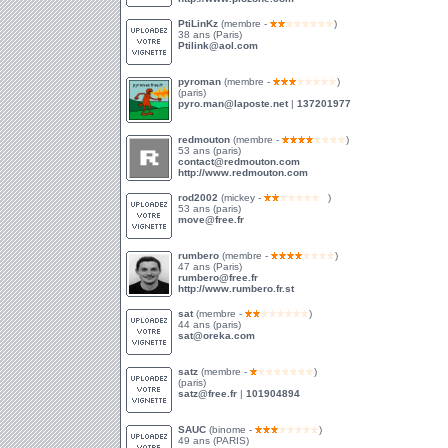
PtiLinKz
(membre -
)
38 ans (Paris)
Ptilink@aol.com
pyroman
(membre -
)
(paris)
pyro.man@laposte.net
|
137201977
redmouton
(membre -
)
53 ans (paris)
contact@redmouton.com
http://www.redmouton.com
rod2002
(mickey -
)
53 ans (paris)
move@free.fr
rumbero
(membre -
)
47 ans (Paris)
rumbero@free.fr
http://www.rumbero.fr.st
sat
(membre -
)
44 ans (paris)
sat@oreka.com
satz
(membre -
)
(paris)
satz@free.fr
|
101904894
SAUC
(binome -
)
49 ans (PARIS)