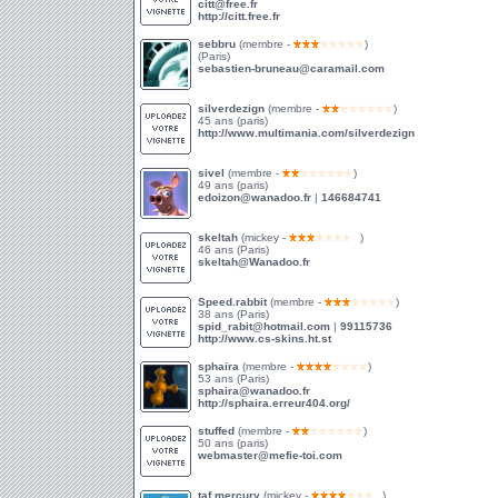
citt@free.fr
http://citt.free.fr
sebbru
(membre -
)
(Paris)
sebastien-bruneau@caramail.com
silverdezign
(membre -
)
45 ans (paris)
http://www.multimania.com/silverdezign
sivel
(membre -
)
49 ans (paris)
edoizon@wanadoo.fr
|
146684741
skeltah
(mickey -
)
46 ans (Paris)
skeltah@Wanadoo.fr
Speed.rabbit
(membre -
)
38 ans (Paris)
spid_rabit@hotmail.com
|
99115736
http://www.cs-skins.ht.st
sphaira
(membre -
)
53 ans (Paris)
sphaira@wanadoo.fr
http://sphaira.erreur404.org/
stuffed
(membre -
)
50 ans (paris)
webmaster@mefie-toi.com
taf.mercury
(mickey -
)