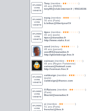
Tony
(membre -
)
46 ans (PARIS)
tony80@club-internet.fr
|
95618336
trang
(membre -
)
50 ans (Paris)
b.lethuc@libertysurf.fr
ttpsx
(membre -
)
40 ans (paris)
ttpsx@wanadoo.fr
http://www.etaks.fr.st
used
(mickey -
)
48 ans (panam)
used93@wanadoo.fr
http://glwebdesign.free.fr
vainsan
(membre -
)
48 ans (Region Parisienne)
vainsan@hotmail.com
http://vainsan.free.fr
valdesign
(membre -
)
(paris)
valdesign@ifrance.com
X-Raisons
(membre -
)
(Paris)
Biactol@wanadoo.fr
xi
(membre -
)
51 ans (Paris)
frenchxi@free.fr