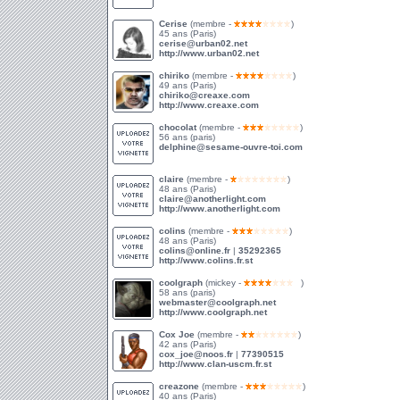
Cerise
(membre -
)
45 ans (Paris)
cerise@urban02.net
http://www.urban02.net
chiriko
(membre -
)
49 ans (Paris)
chiriko@creaxe.com
http://www.creaxe.com
chocolat
(membre -
)
56 ans (paris)
delphine@sesame-ouvre-toi.com
claire
(membre -
)
48 ans (Paris)
claire@anotherlight.com
http://www.anotherlight.com
colins
(membre -
)
48 ans (Paris)
colins@online.fr
|
35292365
http://www.colins.fr.st
coolgraph
(mickey -
)
58 ans (paris)
webmaster@coolgraph.net
http://www.coolgraph.net
Cox Joe
(membre -
)
42 ans (Paris)
cox_joe@noos.fr
|
77390515
http://www.clan-uscm.fr.st
creazone
(membre -
)
40 ans (Paris)