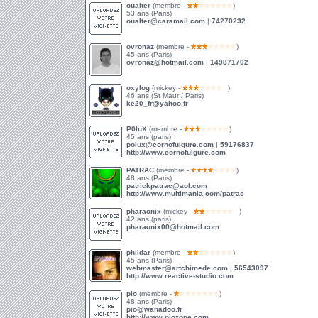
oualter
(membre -
)
53 ans (Paris)
oualter@caramail.com
|
74270232
ovronaz
(membre -
)
45 ans (Paris)
ovronaz@hotmail.com
|
149871702
oxylog
(mickey -
)
46 ans (St Maur / Paris)
ke20_fr@yahoo.fr
P0luX
(membre -
)
45 ans (paris)
polux@cornofulgure.com
|
59176837
http://www.cornofulgure.com
PATRAC
(membre -
)
48 ans (Paris)
patrickpatrac@aol.com
http://www.multimania.com/patrac
pharaonix
(mickey -
)
42 ans (paris)
pharaonix00@hotmail.com
phildar
(membre -
)
45 ans (Paris)
webmaster@artchimede.com
|
56543097
http://www.reactive-studio.com
pio
(membre -
)
48 ans (Paris)
pio@wanadoo.fr
http://www.piozone.com