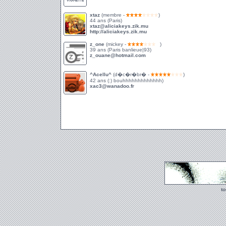
xtaz
(membre -
)
44 ans (Paris)
xtaz@aliciakeys.zik.mu
http://aliciakeys.zik.mu
z_one
(mickey -
)
39 ans (Paris banlieue|93)
z_ouane@hotmail.com
^Acellu^
(d�c�r�br� -
)
42 ans (:) bouhhhhhhhhhhhhh)
xac3@wanadoo.fr
t