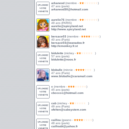
arkaneod
(membre -
)
47 ans (paris)
arkaneod30@hotmail.com
aurelie76
(membre -
)
49 ans (PARIS)
aurelie@spicyland.net
http://www.spicyland.net
bersace03
(membre -
)
40 ans (Paris)
bersace03@wanadoo.fr
http://emonkey.fr.st
bidulette
(mickey -
)
57 ans (paris)
bidulette@noos.fr
blobulle
(minnie -
)
47 ans (Paris)
www.blobulle@caramail.com
c
(membre -
)
45 ans (paris)
cbccccc@hotmail.com
cab
(mickey -
)
49 ans (Paris)
ofelten@cabsystem.com
caillou
(gwano -
)
48 ans (paris)
cailloubl@yahoo.fr