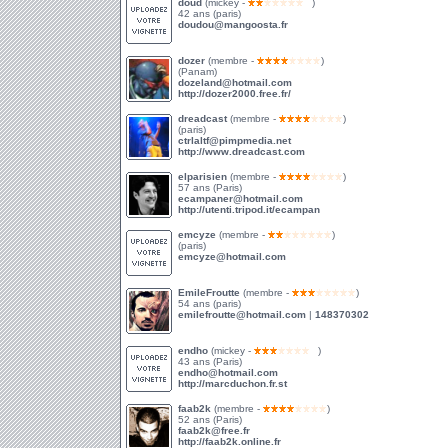
doud
(mickey -
)
42 ans (paris)
doudou@mangoosta.fr
dozer
(membre -
)
(Panam)
dozeland@hotmail.com
http://dozer2000.free.fr/
dreadcast
(membre -
)
(paris)
ctrlaltf@pimpmedia.net
http://www.dreadcast.com
elparisien
(membre -
)
57 ans (Paris)
ecampaner@hotmail.com
http://utenti.tripod.it/ecampan
emcyze
(membre -
)
(paris)
emcyze@hotmail.com
EmileFroutte
(membre -
)
54 ans (paris)
emilefroutte@hotmail.com
|
148370302
endho
(mickey -
)
43 ans (Paris)
endho@hotmail.com
http://marcduchon.fr.st
faab2k
(membre -
)
52 ans (Paris)
faab2k@free.fr
http://faab2k.online.fr