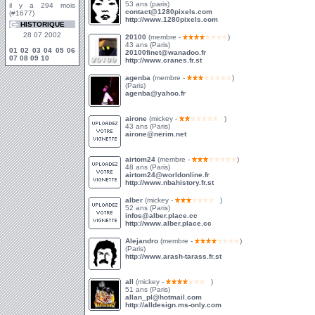
53 ans (paris)
il y a 294 mois
contact@1280pixels.com
(#1677)
http://www.1280pixels.com
HISTORIQUE
28 07 2002
20100
(membre -
)
43 ans (Paris)
01
02
03
04
05
06
20100finet@wanadoo.fr
07
08
09
10
http://www.cranes.fr.st
agenba
(membre -
)
(Paris)
agenba@yahoo.fr
airone
(mickey -
)
43 ans (Paris)
airone@nerim.net
airtom24
(membre -
)
48 ans (Paris)
airtom24@worldonline.fr
http://www.nbahistory.fr.st
alber
(mickey -
)
52 ans (Paris)
infos@alber.place.cc
http://www.alber.place.cc
Alejandro
(membre -
)
(Paris)
http://www.arash-tarass.fr.st
all
(mickey -
)
51 ans (Paris)
allan_pl@hotmail.com
http://alldesign.ms-only.com