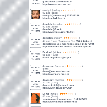
g.ciszewski@wanadoo.fr
http://www.creazone.net
csebyfr
(mickey -
)
50 ans (paris)
csebyfr@msn.com
|
135081216
http://csebyfr.free.fr
damdela
(membre -
)
52 ans (paris)
damdela@free.fr
http://www.latourmente.fr.st
darkblob
(mickey -
)
45 ans (Paris / Argenteuil / La M����rne)
darkblob@suce-mes-tongs.com
|
143673945
http://seblumzone.ethereal-chemistry.com
Davidoff
(mickey -
)
56 ans (Paris)
david.deguilloux@ratp.fr
dawnzone
(membre -
)
(paris)
dawn@netcourrier.com
http://dawnzone.free.fr/
deadspirit
(membre -
)
40 ans (Paris)
deadspirit01@hotmail.com
http://www.deadspirit.fr.st
Deme
(minnie -
)
46 ans (Paris)
youpiyoupi@hotmail.com
|
159972723
http://www.marplesquare.fr.st