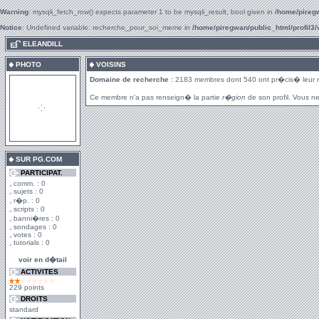
Warning
: mysqli_fetch_row() expects parameter 1 to be mysqli_result, bool given in
/home/piregw
Notice
: Undefined variable: recherche_pour_soi_meme in
/home/piregwan/public_html/profil3/
.
ELEANDILL
PHOTO
VOISINS
Domaine de recherche :
2183 membres dont 540 ont pr�cis� leur 
Ce membre n'a pas renseign� la partie
r�gion
de son profil. Vous ne
SUR PG.COM
PARTICIPAT.
comm. : 0
sujets : 0
r�p. : 0
scripts : 0
banni�res : 0
sondages : 0
votes : 0
tutorials : 0
voir en d�tail
ACTIVITES
229 points
DROITS
standard