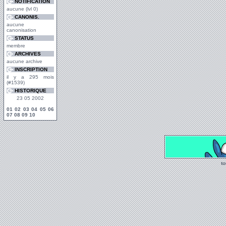
NOTIFICATION
aucune (lvl 0)
CANONIS.
aucune
canonisation
STATUS
membre
ARCHIVES
aucune archive
INSCRIPTION
il y a 295 mois
(#1539)
HISTORIQUE
23 05 2002
01
02
03
04
05
06
07
08
09
10
t