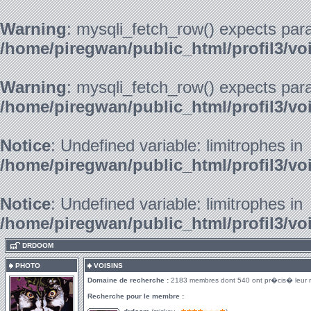
Warning
: mysqli_fetch_row() expects para
/home/piregwan/public_html/profil3/vo
Warning
: mysqli_fetch_row() expects para
/home/piregwan/public_html/profil3/vo
Notice
: Undefined variable: limitrophes in
/home/piregwan/public_html/profil3/vo
Notice
: Undefined variable: limitrophes in
/home/piregwan/public_html/profil3/vo
.
DRDOOM
PHOTO
VOISINS
Domaine de recherche :
2183 membres dont 540 ont pr�cis� leur 
Recherche pour le membre :