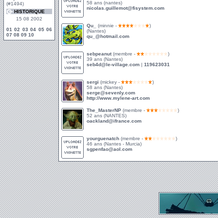
58 ans (nantes)
(#1494)
nicolas.guillemot@fisystem.com
HISTORIQUE
15 08 2002
Qu_
(minnie -
)
01
02
03
04
05
06
(Nantes)
07
08
09
10
qu_@hotmail.com
sebpeanut
(membre -
)
39 ans (Nantes)
seb4d@le-village.com
|
119623031
sergi
(mickey -
)
58 ans (Nantes)
serge@sevenly.com
http://www.mylene-art.com
The_MasterNP
(membre -
)
52 ans (NANTES)
oackland@ifrance.com
yourguenatch
(membre -
)
46 ans (Nantes - Murcia)
sgpenfao@aol.com