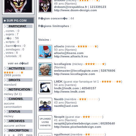
drdoom
(mickey -
)
46 ans (Nantes)
drdoom@respublica.fr
|
121339123
http://www.doom-design.com
R�gion concern�e :
44
SUR PG.COM
R�gions limitrophes :
PARTICIPAT.
comm. : 0
sujets : 7
r�p. : 56
Voisins :
scripts : 0
banni�res : 0
alloelo
(minnie -
)
sondages : 0
50 ans (Nantes)
votes : 6
alloelo@6sens.com
tutorials : 0
http://www.alloelo.fr.vu
voir en d�tail
lecollagiste
(mickey -
)
(Nantes)
ACTIVITES
webmaster@lecollagiste.com
|
52876606
http://www.lecollagiste.com
2969 points
DROITS
LMDK
(guest star fanatique lvl 1 -
)
standard
54 ans (nantes)
lmdk@lmdk.com
|
40540157
NOTIFICATION
http://www.lmdk.com
mickey (lvl 1)
CANONIS.
Naotib
(membre -
)
43 ans (Nantes)
aucune
naotib@aol.com
canonisation
STATUS
mickey
Neopitt
(guest star -
)
41 ans (Nantes)
ARCHIVES
neopitt@pixelwebdesign.com
|
60285640
aucune archive
http://www.pixelwebdesign.com
INSCRIPTION
nguillemot
(membre -
)
il y a 295 mois