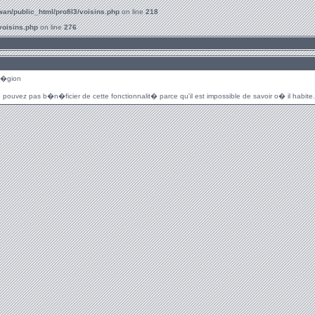
an/public_html/profil3/voisins.php
on line
218
voisins.php
on line
276
r�gion
 pouvez pas b�n�ficier de cette fonctionnalit� parce qu'il est impossible de savoir o� il habite.