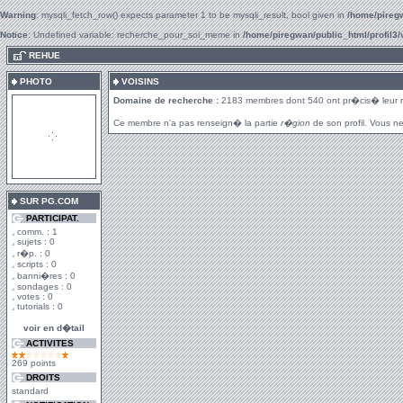
Warning
: mysqli_fetch_row() expects parameter 1 to be mysqli_result, bool given in
/home/piregw
Notice
: Undefined variable: recherche_pour_soi_meme in
/home/piregwan/public_html/profil3/
.
REHUE
PHOTO
VOISINS
Domaine de recherche :
2183 membres dont 540 ont pr�cis� leur 
Ce membre n'a pas renseign� la partie
r�gion
de son profil. Vous ne
SUR PG.COM
PARTICIPAT.
comm. : 1
sujets : 0
r�p. : 0
scripts : 0
banni�res : 0
sondages : 0
votes : 0
tutorials : 0
voir en d�tail
ACTIVITES
269 points
DROITS
standard