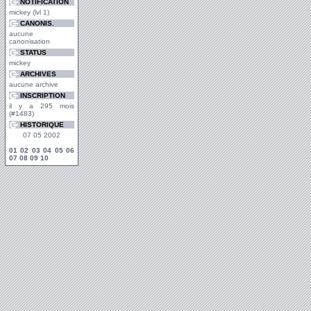
NOTIFICATION
mickey (lvl 1)
CANONIS.
aucune
canonisation
STATUS
mickey
ARCHIVES
aucune archive
INSCRIPTION
il y a 295 mois
(#1483)
HISTORIQUE
07 05 2002
01
02
03
04
05
06
07
08
09
10