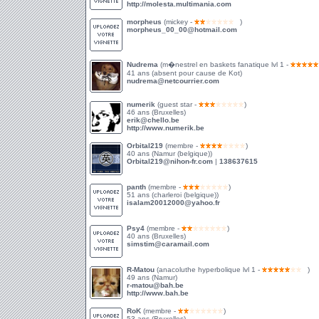
http://molesta.multimania.com
morpheus
(mickey -
)
morpheus_00_00@hotmail.com
Nudrema
(m�nestrel en baskets fanatique lvl 1 -
41 ans (absent pour cause de Kot)
nudrema@netcourrier.com
numerik
(guest star -
)
46 ans (Bruxelles)
erik@chello.be
http://www.numerik.be
Orbital219
(membre -
)
40 ans (Namur (belgique))
Orbital219@nihon-fr.com
|
138637615
panth
(membre -
)
51 ans (charleroi (belgique))
isalam20012000@yahoo.fr
Psy4
(membre -
)
40 ans (Bruxelles)
simstim@caramail.com
R-Matou
(anacoluthe hyperbolique lvl 1 -
)
49 ans (Namur)
r-matou@bah.be
http://www.bah.be
RoK
(membre -
)
53 ans (Bruxelles)