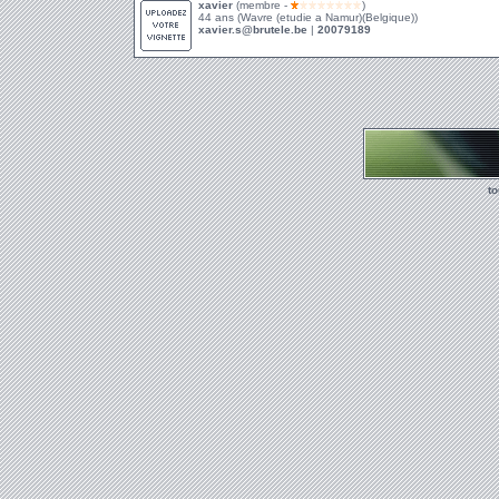
xavier
(membre -
)
44 ans (Wavre (etudie a Namur)(Belgique))
xavier.s@brutele.be
|
20079189
t