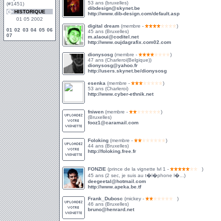
53 ans (bruxelles)
(#1451)
dibdesign@skynet.be
HISTORIQUE
http://www.dib-design.com/default.asp
01 05 2002
digital dream
(membre -
)
01
02
03
04
05
06
45 ans (Bruxelles)
07
m.alaoui@coditel.net
http://www.oujdagrafix.com02.com
dionysosg
(membre -
)
47 ans (Charleroi(Belgique))
dionysosg@yahoo.fr
http://users.skynet.be/dionysosg
esenka
(membre -
)
53 ans (Charleroi)
http://www.cyber-ethnik.net
fniwen
(membre -
)
(Bruxelles)
fooz1@caramail.com
Foloking
(membre -
)
44 ans (Bruxelles)
http://foloking.free.fr
FONZIE
(prince de la vignette lvl 1 -
)
45 ans (2 sec, je suis au t�l�phone l�...)
deegeetal@hotmail.com
http://www.apeka.be.tf
Frank_Dubosc
(mickey -
)
46 ans (Bruxelles)
bruno@henrard.net