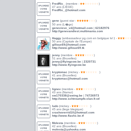
FredRic_
(membre -
)
47 ans (LIEGE)
FredRic_@hotmail.com
gene
(guest star -
)
50 ans (Li�ge)
genevieve_vd@hotmail.com
|
62182976
http://genevandiest.multimania.com
Huggy
(ambassadeur pg.com en belgique lvl 1 -
50 ans (Capitale de l'Europe)
gilloux69@hotmail.com
http://www.gilloux69.tk
jenny
(membre -
)
51 ans (Bruxelles)
jenny@flyingcow.be
|
2320731
http://www.flyingcow.be
kryptomac
(mickey -
)
41 ans (Bruxelles)
kryptomac@hotmail.com
lignev
(membre -
)
43 ans (Namur)
sw170338@swing.be
|
74726973
http://www.schtroumpfs-clan.fr.st/
ludo
(mickey -
)
45 ans (liege blegique)
crashoverrid10@hotmail.com
http://www.flashx.be.tf
Molesta
(membre -
)
42 ans (Bruxelles)
molesta@yahooka.com