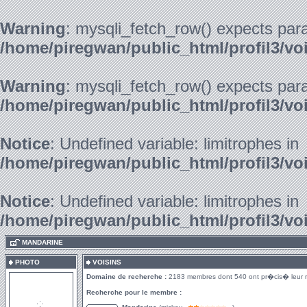
Warning
: mysqli_fetch_row() expects para
/home/piregwan/public_html/profil3/vo
Warning
: mysqli_fetch_row() expects para
/home/piregwan/public_html/profil3/vo
Notice
: Undefined variable: limitrophes in
/home/piregwan/public_html/profil3/vo
Notice
: Undefined variable: limitrophes in
/home/piregwan/public_html/profil3/vo
.
MANDARINE
PHOTO
VOISINS
Domaine de recherche :
2183 membres dont 540 ont pr�cis� leur 
Recherche pour le membre :