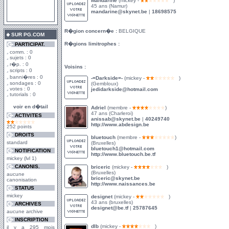
Mandarine
(mickey -
)
45 ans (Namur)
mandarine@skynet.be
|
18698575
R�gion concern�e :
BELGIQUE
SUR PG.COM
R�gions limitrophes :
PARTICIPAT.
comm. : 0
sujets : 0
r�p. : 0
Voisins :
scripts : 0
banni�res : 0
-=Darkside=-
(mickey -
)
sondages : 0
(Gembloux)
votes : 0
jedidarkside@hotmail.com
tutorials : 0
voir en d�tail
Adriel
(membre -
)
47 ans (Charleroi)
ACTIVITES
anissab@skynet.be
|
40249740
http://www.abdesign.be
252 points
DROITS
bluetouch
(membre -
)
standard
(Bruxelles)
bluetouch1@hotmail.com
NOTIFICATION
http://www.bluetouch.be.tf
mickey (lvl 1)
CANONIS.
briceric
(mickey -
)
(Bruxelles)
aucune
briceric@skynet.be
canonisation
http://www.naissances.be
STATUS
mickey
designet
(mickey -
)
43 ans (bruxelles)
ARCHIVES
designet@be.tf
|
25787645
aucune archive
INSCRIPTION
dIb
(mickey -
)
il y a 295 mois