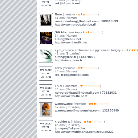
rok@digi-rok.net
Roro
(membre -
)
41 ans (Namur)
romainnorberg@hotmail.com
|
103049539
http://www.rorodezign.be.tf/
SilkAlien
(mickey -
)
64 ans (Namur)
alain@thesilk.net
http://www.thesilk.net
sym_zo
(vice ambassadeur pg.com en belgique -
42 ans (Bruxelles)
simnq@free.fr
|
145378003
http://simnq.free.fr
TezK
(membre -
)
44 ans (Namur)
lzd_tezk@hotmail.com
ThI-tHi
(membre -
)
44 ans (Namur)
norbergthibaud@hotmail.com
|
70182631
http://www.thi-thi.be.tf
watoowatoo
(membre -
)
57 ans (Bruxelles)
watoowatoo@netcourrier.com
|
132650949
x-spider-x
(mickey -
)
46 ans (Bruxelles)
jc.depre@skynet.be
http://www.multimania.com/zebulon222