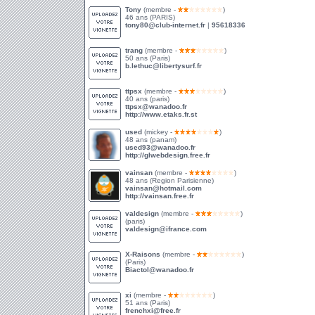
Tony
(membre -
)
46 ans (PARIS)
tony80@club-internet.fr
|
95618336
trang
(membre -
)
50 ans (Paris)
b.lethuc@libertysurf.fr
ttpsx
(membre -
)
40 ans (paris)
ttpsx@wanadoo.fr
http://www.etaks.fr.st
used
(mickey -
)
48 ans (panam)
used93@wanadoo.fr
http://glwebdesign.free.fr
vainsan
(membre -
)
48 ans (Region Parisienne)
vainsan@hotmail.com
http://vainsan.free.fr
valdesign
(membre -
)
(paris)
valdesign@ifrance.com
X-Raisons
(membre -
)
(Paris)
Biactol@wanadoo.fr
xi
(membre -
)
51 ans (Paris)
frenchxi@free.fr