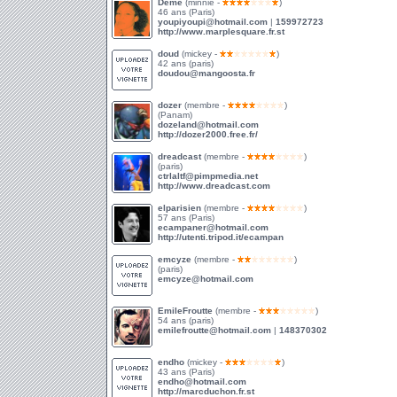
Deme
(minnie -
)
46 ans (Paris)
youpiyoupi@hotmail.com
|
159972723
http://www.marplesquare.fr.st
doud
(mickey -
)
42 ans (paris)
doudou@mangoosta.fr
dozer
(membre -
)
(Panam)
dozeland@hotmail.com
http://dozer2000.free.fr/
dreadcast
(membre -
)
(paris)
ctrlaltf@pimpmedia.net
http://www.dreadcast.com
elparisien
(membre -
)
57 ans (Paris)
ecampaner@hotmail.com
http://utenti.tripod.it/ecampan
emcyze
(membre -
)
(paris)
emcyze@hotmail.com
EmileFroutte
(membre -
)
54 ans (paris)
emilefroutte@hotmail.com
|
148370302
endho
(mickey -
)
43 ans (Paris)
endho@hotmail.com
http://marcduchon.fr.st