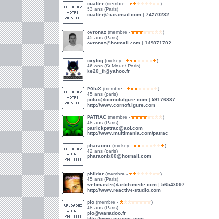
oualter
(membre -
)
53 ans (Paris)
oualter@caramail.com
|
74270232
ovronaz
(membre -
)
45 ans (Paris)
ovronaz@hotmail.com
|
149871702
oxylog
(mickey -
)
46 ans (St Maur / Paris)
ke20_fr@yahoo.fr
P0luX
(membre -
)
45 ans (paris)
polux@cornofulgure.com
|
59176837
http://www.cornofulgure.com
PATRAC
(membre -
)
48 ans (Paris)
patrickpatrac@aol.com
http://www.multimania.com/patrac
pharaonix
(mickey -
)
42 ans (paris)
pharaonix00@hotmail.com
phildar
(membre -
)
45 ans (Paris)
webmaster@artchimede.com
|
56543097
http://www.reactive-studio.com
pio
(membre -
)
48 ans (Paris)
pio@wanadoo.fr
http://www.piozone.com