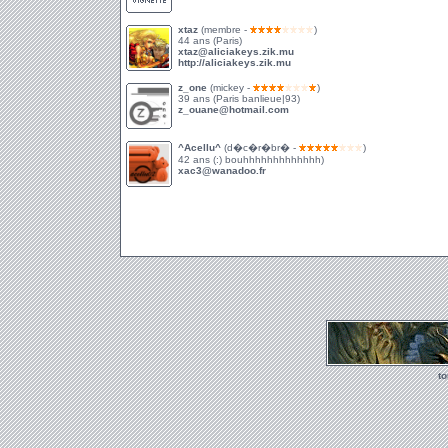
xtaz
(membre -
)
44 ans (Paris)
xtaz@aliciakeys.zik.mu
http://aliciakeys.zik.mu
z_one
(mickey -
)
39 ans (Paris banlieue|93)
z_ouane@hotmail.com
^Acellu^
(d�c�r�br� -
)
42 ans (:) bouhhhhhhhhhhhhh)
xac3@wanadoo.fr
t