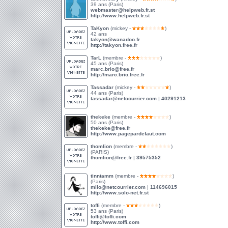
39 ans (Paris)
webmaster@helpweb.fr.st
http://www.helpweb.fr.st
TaKyon
(mickey -
)
42 ans
takyon@wanadoo.fr
http://takyon.free.fr
TarL
(membre -
)
45 ans (Paris)
marc.brio@free.fr
http://marc.brio.free.fr
Tassadar
(mickey -
)
44 ans (Paris)
tassadar@netcourrier.com
|
40291213
thekeke
(membre -
)
50 ans (Paris)
thekeke@free.fr
http://www.pagepardefaut.com
thomlion
(membre -
)
(PARIS)
thomlion@free.fr
|
39575352
tinntamm
(membre -
)
(Paris)
miio@netcourrier.com
|
114696015
http://www.solo-net.fr.st
toffi
(membre -
)
53 ans (Paris)
toffi@toffi.com
http://www.toffi.com