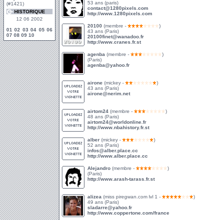
53 ans (paris)
(#1421)
contact@1280pixels.com
HISTORIQUE
http://www.1280pixels.com
12 06 2002
20100
(membre -
)
01
02
03
04
05
06
43 ans (Paris)
07
08
09
10
20100finet@wanadoo.fr
http://www.cranes.fr.st
agenba
(membre -
)
(Paris)
agenba@yahoo.fr
airone
(mickey -
)
43 ans (Paris)
airone@nerim.net
airtom24
(membre -
)
48 ans (Paris)
airtom24@worldonline.fr
http://www.nbahistory.fr.st
alber
(mickey -
)
52 ans (Paris)
infos@alber.place.cc
http://www.alber.place.cc
Alejandro
(membre -
)
(Paris)
http://www.arash-tarass.fr.st
alizea
(miss piregwan.com lvl 1 -
)
49 ans (Paris)
sladarre@yahoo.fr
http://www.coppertone.com/france