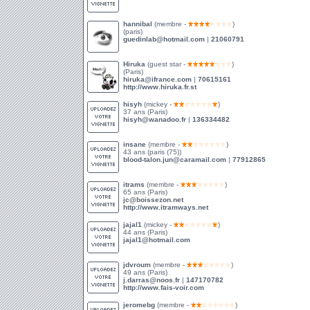
hannibal
(membre -
)
(paris)
guedinlab@hotmail.com
|
21060791
Hiruka
(guest star -
)
(Paris)
hiruka@ifrance.com
|
70615161
http://www.hiruka.fr.st
hisyh
(mickey -
)
37 ans (Paris)
hisyh@wanadoo.fr
|
136334482
insane
(membre -
)
43 ans (paris (75))
blood-talon.jun@caramail.com
|
77912865
itrams
(membre -
)
65 ans (Paris)
jc@boissezon.net
http://www.itramways.net
jajal1
(mickey -
)
44 ans (Paris)
jajal1@hotmail.com
jdvroum
(membre -
)
49 ans (Paris)
j.darras@noos.fr
|
147170782
http://www.fais-voir.com
jeromebg
(membre -
)