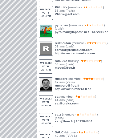
PtiLinKz
(membre -
)
38 ans (Paris)
Ptilink@aol.com
pyroman
(membre -
)
(paris)
pyro.man@laposte.net
|
137201977
redmouton
(membre -
)
53 ans (paris)
contact@redmouton.com
http://www.redmouton.com
rod2002
(mickey -
)
53 ans (paris)
move@free.fr
rumbero
(membre -
)
47 ans (Paris)
rumbero@free.fr
http://www.rumbero.fr.st
sat
(membre -
)
44 ans (paris)
sat@oreka.com
satz
(membre -
)
(paris)
satz@free.fr
|
101904894
SAUC
(binome -
)
49 ans (PARIS)