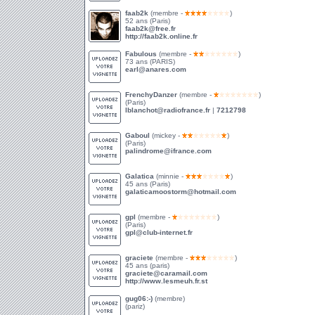
faab2k
(membre -
)
52 ans (Paris)
faab2k@free.fr
http://faab2k.online.fr
Fabulous
(membre -
)
73 ans (PARIS)
earl@anares.com
FrenchyDanzer
(membre -
)
(Paris)
lblanchot@radiofrance.fr
|
7212798
Gaboul
(mickey -
)
(Paris)
palindrome@ifrance.com
Galatica
(minnie -
)
45 ans (Paris)
galaticamoostorm@hotmail.com
gpl
(membre -
)
(Paris)
gpl@club-internet.fr
graciete
(membre -
)
45 ans (paris)
graciete@caramail.com
http://www.lesmeuh.fr.st
gug06:-)
(membre)
(pariz)