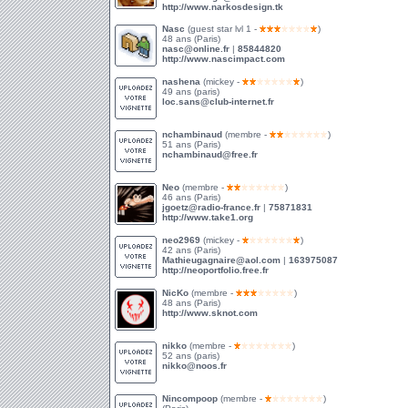
http://www.narkosdesign.tk
Nasc
(guest star lvl 1 -
)
48 ans (Paris)
nasc@online.fr
|
85844820
http://www.nascimpact.com
nashena
(mickey -
)
49 ans (paris)
loc.sans@club-internet.fr
nchambinaud
(membre -
)
51 ans (Paris)
nchambinaud@free.fr
Neo
(membre -
)
46 ans (Paris)
jgoetz@radio-france.fr
|
75871831
http://www.take1.org
neo2969
(mickey -
)
42 ans (Paris)
Mathieugagnaire@aol.com
|
163975087
http://neoportfolio.free.fr
NicKo
(membre -
)
48 ans (Paris)
http://www.sknot.com
nikko
(membre -
)
52 ans (paris)
nikko@noos.fr
Nincompoop
(membre -
)