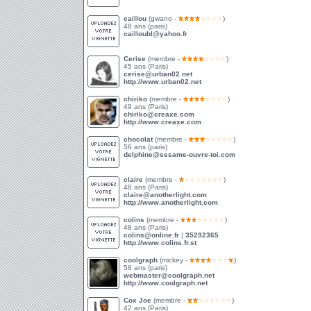
caillou
(gwano -
)
48 ans (paris)
cailloubl@yahoo.fr
Cerise
(membre -
)
45 ans (Paris)
cerise@urban02.net
http://www.urban02.net
chiriko
(membre -
)
49 ans (Paris)
chiriko@creaxe.com
http://www.creaxe.com
chocolat
(membre -
)
56 ans (paris)
delphine@sesame-ouvre-toi.com
claire
(membre -
)
48 ans (Paris)
claire@anotherlight.com
http://www.anotherlight.com
colins
(membre -
)
48 ans (Paris)
colins@online.fr
|
35292365
http://www.colins.fr.st
coolgraph
(mickey -
)
58 ans (paris)
webmaster@coolgraph.net
http://www.coolgraph.net
Cox Joe
(membre -
)
42 ans (Paris)