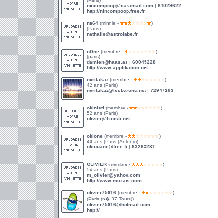
(Paris)
nincompoop@caramail.com
|
81029622
http://nincompoop.free.fr
nn64
(minnie -
)
(Paris)
nathalie@astrolabe.fr
nOne
(membre -
)
(paris)
damien@haas.as
|
60045228
http://www.applikation.net
noritakaz
(membre -
)
42 ans (Paris)
noritakaz@lesbarons.net
|
72947293
obinisti
(membre -
)
52 ans (Paris)
olivier@binisti.net
obione
(membre -
)
40 ans (Paris (Antony))
obiouane@free.fr
|
63263231
OLIVIER
(membre -
)
54 ans (Paris)
m_olivier@yahoo.com
http://www.mozais.com
olivier75016
(membre -
)
(Paris (n� 37 Tours))
olivier75016@hotmail.com
http://