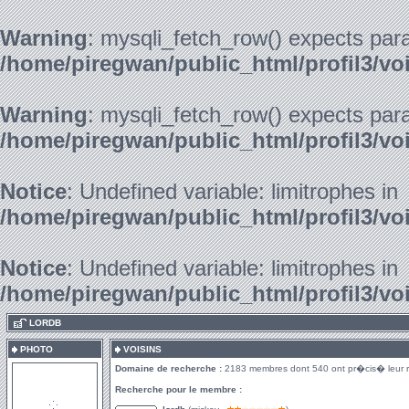
Warning
: mysqli_fetch_row() expects para
/home/piregwan/public_html/profil3/vo
Warning
: mysqli_fetch_row() expects para
/home/piregwan/public_html/profil3/vo
Notice
: Undefined variable: limitrophes in
/home/piregwan/public_html/profil3/vo
Notice
: Undefined variable: limitrophes in
/home/piregwan/public_html/profil3/vo
.
LORDB
PHOTO
VOISINS
Domaine de recherche :
2183 membres dont 540 ont pr�cis� leur 
Recherche pour le membre :