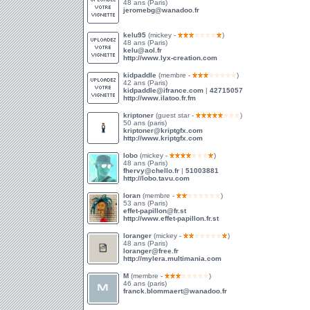
48 ans (Paris)
jeromebg@wanadoo.fr
kelu95
(mickey -
)
48 ans (Paris)
kelu@aol.fr
http://www.lyx-creation.com
kidpaddle
(membre -
)
42 ans (Paris)
kidpaddle@ifrance.com
|
42715057
http://www.ilatoo.fr.fm
kriptoner
(guest star -
)
50 ans (paris)
kriptoner@kriptgfx.com
http://www.kriptgfx.com
lobo
(mickey -
)
48 ans (Paris)
fhervy@chello.fr
|
51003881
http://lobo.tavu.com
loran
(membre -
)
53 ans (Paris)
effet-papillon@fr.st
http://www.effet-papillon.fr.st
loranger
(mickey -
)
48 ans (Paris)
loranger@free.fr
http://mylera.multimania.com
M
(membre -
)
46 ans (paris)
franck.blommaert@wanadoo.fr