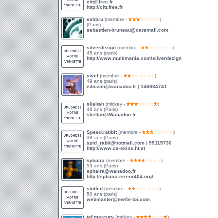
citt@free.fr
http://citt.free.fr
sebbru
(membre -
)
(Paris)
sebastien-bruneau@caramail.com
silverdezign
(membre -
)
45 ans (paris)
http://www.multimania.com/silverdezign
sivel
(membre -
)
49 ans (paris)
edoizon@wanadoo.fr
|
146684741
skeltah
(mickey -
)
46 ans (Paris)
skeltah@Wanadoo.fr
Speed.rabbit
(membre -
)
38 ans (Paris)
spid_rabit@hotmail.com
|
99115736
http://www.cs-skins.ht.st
sphaira
(membre -
)
53 ans (Paris)
sphaira@wanadoo.fr
http://sphaira.erreur404.org/
stuffed
(membre -
)
50 ans (paris)
webmaster@mefie-toi.com
taf.mercury
(mickey -
)