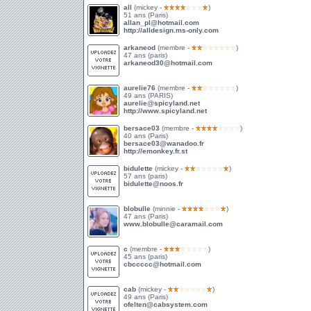
all
(mickey -
)
51 ans (Paris)
allan_pl@hotmail.com
http://alldesign.ms-only.com
arkaneod
(membre -
)
47 ans (paris)
arkaneod30@hotmail.com
aurelie76
(membre -
)
49 ans (PARIS)
aurelie@spicyland.net
http://www.spicyland.net
bersace03
(membre -
)
40 ans (Paris)
bersace03@wanadoo.fr
http://emonkey.fr.st
bidulette
(mickey -
)
57 ans (paris)
bidulette@noos.fr
blobulle
(minnie -
)
47 ans (Paris)
www.blobulle@caramail.com
c
(membre -
)
45 ans (paris)
cbccccc@hotmail.com
cab
(mickey -
)
49 ans (Paris)
ofelten@cabsystem.com