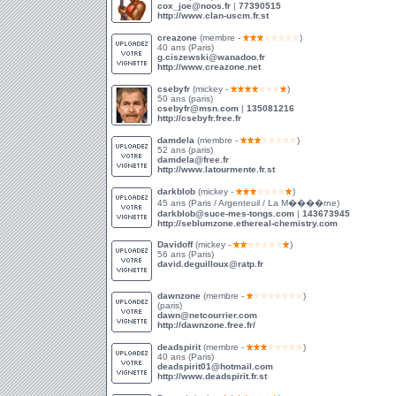
cox_joe@noos.fr
|
77390515
http://www.clan-uscm.fr.st
creazone
(membre -
)
40 ans (Paris)
g.ciszewski@wanadoo.fr
http://www.creazone.net
csebyfr
(mickey -
)
50 ans (paris)
csebyfr@msn.com
|
135081216
http://csebyfr.free.fr
damdela
(membre -
)
52 ans (paris)
damdela@free.fr
http://www.latourmente.fr.st
darkblob
(mickey -
)
45 ans (Paris / Argenteuil / La M����rne)
darkblob@suce-mes-tongs.com
|
143673945
http://seblumzone.ethereal-chemistry.com
Davidoff
(mickey -
)
56 ans (Paris)
david.deguilloux@ratp.fr
dawnzone
(membre -
)
(paris)
dawn@netcourrier.com
http://dawnzone.free.fr/
deadspirit
(membre -
)
40 ans (Paris)
deadspirit01@hotmail.com
http://www.deadspirit.fr.st