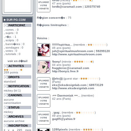
lordb
(mickey -
)
47 ans (paris)
lordb@caramail.com
|
120375740
R�gion concern�e :
75
SUR PG.COM
R�gions limitrophes :
PARTICIPAT.
comm. : 0
sujets : 0
r�p. : 1
Voisins :
scripts : 0
banni�res : 0
!!!!!!!!spiritua...
(membre -
)
sondages : 0
46 ans (paris)
votes : 0
juh@spiritualmushroom.com
|
59299120
tutorials : 0
http://www.spiritualmushroom.com
voir en d�tail
!bony!
(minnie -
)
44 ans (paris)
ACTIVITES
fraggleroc@caramail.com
http://bonyiz.free.fr
269 points
DROITS
(((eks)))
(guest star -
)
standard
(Paris)
eks@eksdesignlab.com
|
68973129
NOTIFICATION
http://www.eksdesignlab.com
mickey (lvl 1)
CANONIS.
-== Daemoniak ==...
(membre)
42 ans (Paris)
aucune
canonisation
STATUS
mickey
.:gug:.
(membre -
)
49 ans (paris)
ARCHIVES
gug05@yahoo.fr
aucune archive
INSCRIPTION
1280pixels
(membre -
)
il y a 295 mois