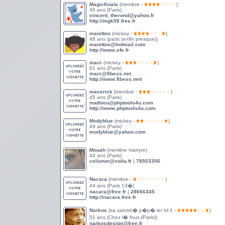
MagicKoala
(membre -
)
46 ans (Paris)
vincent_therond@yahoo.fr
http://mgk58.free.fr
manittoo
(mickey -
)
48 ans (paris (enfin presque))
manittoo@hotmail.com
http://www.efe.fr
marc
(mickey -
)
61 ans (Paris)
marc@fibess.net
http://www.fibess.net/
maverick
(membre -
)
45 ans (Paris)
mathieu@phptools4u.com
http://www.phptools4u.com
Modyblue
(mickey -
)
49 ans (Paris)
modyblue@yahoo.com
Mouah
(membre martyre)
44 ans (Paris)
celionor@voila.fr
|
78503306
Nacara
(membre -
)
44 ans (Paris 13�)
nacara@free.fr
|
28666345
http://nacara.free.fr
Narkos
(sa saintet� p�p� ier lvl 1 -
)
51 ans (Chez l� fous (Paris))
narkosdesign@free.fr