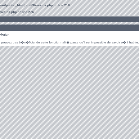
an/public_html/profil3/voisins.php
on line
218
voisins.php
on line
276
r�gion
 pouvez pas b�n�ficier de cette fonctionnalit� parce qu'il est impossible de savoir o� il habite.