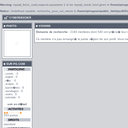
Warning
: mysqli_fetch_row() expects parameter 1 to be mysqli_result, bool given in
/home/piregw
Notice
: Undefined variable: recherche_pour_soi_meme in
/home/piregwan/public_html/profil3/
.
CYBERDEEDER
PHOTO
VOISINS
Domaine de recherche :
2183 membres dont 540 ont pr�cis� leur 
Ce membre n'a pas renseign� la partie
r�gion
de son profil. Vous ne
SUR PG.COM
PARTICIPAT.
comm. : 0
sujets : 0
r�p. : 0
scripts : 0
banni�res : 0
sondages : 0
votes : 0
tutorials : 0
voir en d�tail
ACTIVITES
253 points
DROITS
standard