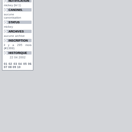
NOTIFICATION
mickey (lvl 1)
CANONIS.
aucune
canonisation
STATUS
mickey
ARCHIVES
aucune archive
INSCRIPTION
il y a 295 mois
(#1369)
HISTORIQUE
22 04 2002
01
02
03
04
05
06
07
08
09
10