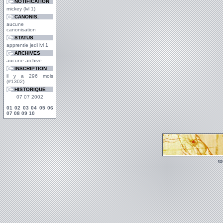
NOTIFICATION
mickey (lvl 1)
CANONIS.
aucune
canonisation
STATUS
apprentie jedi lvl 1
ARCHIVES
aucune archive
INSCRIPTION
il y a 296 mois
(#1302)
HISTORIQUE
07 07 2002
01
02
03
04
05
06
07
08
09
10
t