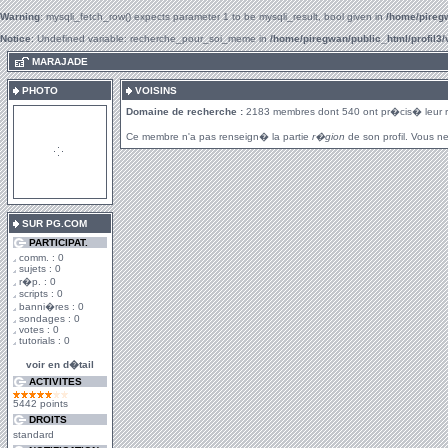
Warning
: mysqli_fetch_row() expects parameter 1 to be mysqli_result, bool given in
/home/piregw
Notice
: Undefined variable: recherche_pour_soi_meme in
/home/piregwan/public_html/profil3/
.
MARAJADE
PHOTO
VOISINS
Domaine de recherche :
2183 membres dont 540 ont pr�cis� leur 
Ce membre n'a pas renseign� la partie
r�gion
de son profil. Vous ne
SUR PG.COM
PARTICIPAT.
comm. : 0
sujets : 0
r�p. : 0
scripts : 0
banni�res : 0
sondages : 0
votes : 0
tutorials : 0
voir en d�tail
ACTIVITES
5442 points
DROITS
standard