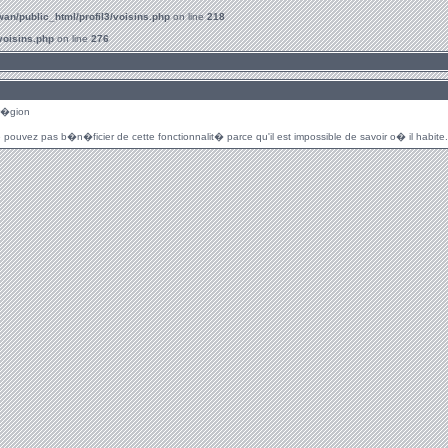
an/public_html/profil3/voisins.php
on line
218
voisins.php
on line
276
r�gion
 pouvez pas b�n�ficier de cette fonctionnalit� parce qu'il est impossible de savoir o� il habite.