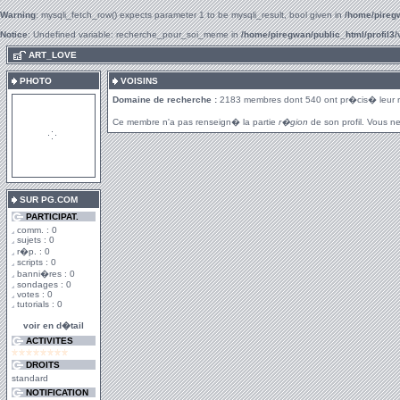
Warning
: mysqli_fetch_row() expects parameter 1 to be mysqli_result, bool given in
/home/piregw
Notice
: Undefined variable: recherche_pour_soi_meme in
/home/piregwan/public_html/profil3/
.
ART_LOVE
PHOTO
VOISINS
Domaine de recherche :
2183 membres dont 540 ont pr�cis� leur 
Ce membre n'a pas renseign� la partie
r�gion
de son profil. Vous ne
SUR PG.COM
PARTICIPAT.
comm. : 0
sujets : 0
r�p. : 0
scripts : 0
banni�res : 0
sondages : 0
votes : 0
tutorials : 0
voir en d�tail
ACTIVITES
DROITS
standard
NOTIFICATION