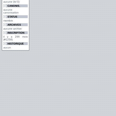
aucune (lvl 0)
CANONIS.
aucune
canonisation
STATUS
membre
ARCHIVES
aucune archive
INSCRIPTION
il y a 296 mois
(#1258)
HISTORIQUE
aucun