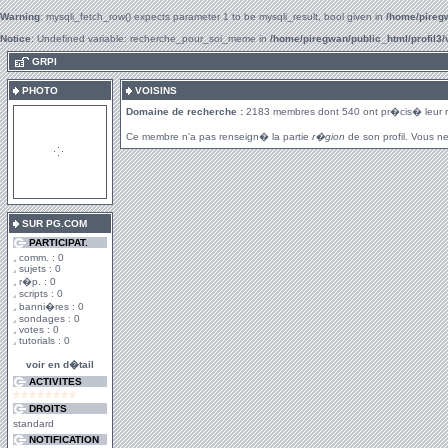
Warning
: mysqli_fetch_row() expects parameter 1 to be mysqli_result, bool given in
/home/piregw
Notice
: Undefined variable: recherche_pour_soi_meme in
/home/piregwan/public_html/profil3/
.
GRPI
PHOTO
VOISINS
Domaine de recherche :
2183 membres dont 540 ont pr�cis� leur 
Ce membre n'a pas renseign� la partie
r�gion
de son profil. Vous ne
SUR PG.COM
PARTICIPAT.
comm. : 0
sujets : 0
r�p. : 0
scripts : 0
banni�res : 0
sondages : 0
votes : 0
tutorials : 0
voir en d�tail
ACTIVITES
DROITS
standard
NOTIFICATION