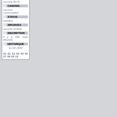
aucune (lvl 0)
CANONIS.
aucune
canonisation
STATUS
membre
ARCHIVES
aucune archive
INSCRIPTION
il y a 296 mois
(#1220)
HISTORIQUE
11 04 2002
01
02
03
04
05
06
07
08
09
10