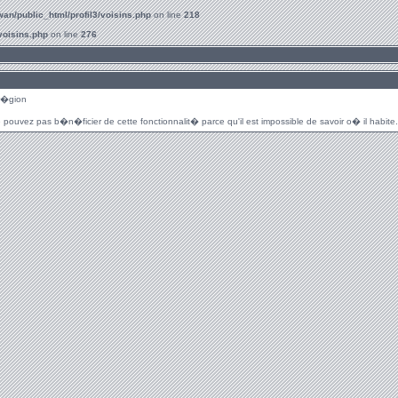
an/public_html/profil3/voisins.php
on line
218
voisins.php
on line
276
r�gion
 pouvez pas b�n�ficier de cette fonctionnalit� parce qu'il est impossible de savoir o� il habite.