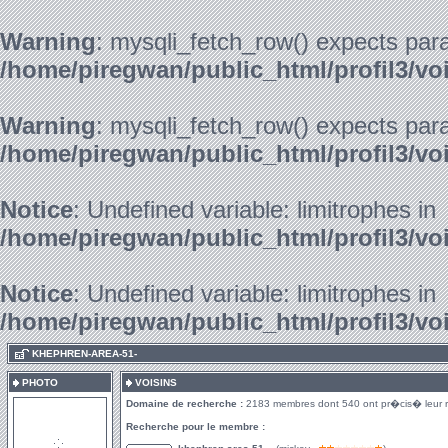
Warning
: mysqli_fetch_row() expects para
/home/piregwan/public_html/profil3/vo
Warning
: mysqli_fetch_row() expects para
/home/piregwan/public_html/profil3/vo
Notice
: Undefined variable: limitrophes in
/home/piregwan/public_html/profil3/vo
Notice
: Undefined variable: limitrophes in
/home/piregwan/public_html/profil3/vo
.
KHEPHREN-AREA-51-
PHOTO
VOISINS
Domaine de recherche :
2183 membres dont 540 ont pr�cis� leur 
Recherche pour le membre :