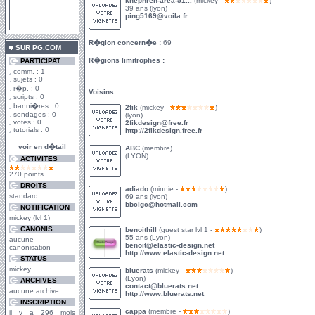
khephren-area-51...
(mickey -
)
39 ans (lyon)
ping5169@voila.fr
R�gion concern�e :
69
SUR PG.COM
R�gions limitrophes :
PARTICIPAT.
comm. : 1
sujets : 0
r�p. : 0
Voisins :
scripts : 0
banni�res : 0
2fik
(mickey -
)
sondages : 0
(lyon)
votes : 0
2fikdesign@free.fr
tutorials : 0
http://2fikdesign.free.fr
voir en d�tail
ABC
(membre)
(LYON)
ACTIVITES
270 points
DROITS
adiado
(minnie -
)
standard
69 ans (lyon)
bbclgc@hotmail.com
NOTIFICATION
mickey (lvl 1)
CANONIS.
benoithill
(guest star lvl 1 -
)
55 ans (Lyon)
aucune
benoit@elastic-design.net
canonisation
http://www.elastic-design.net
STATUS
mickey
bluerats
(mickey -
)
(Lyon)
ARCHIVES
contact@bluerats.net
aucune archive
http://www.bluerats.net
INSCRIPTION
cappa
(membre -
)
il y a 296 mois