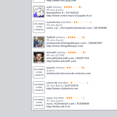
http://www.set.d2g.com
solo
(mickey -
)
49 ans (Lyon)
thanh@free.fr
|
91742224
http://www.entre-mars-et-jupiter.fr.st
soundcorp
(membre -
)
53 ans (lyon)
saint_cyr_christophe@hotmail.com
|
66760686
TafKaP
(mickey -
)
59 ans (Lyon)
webmaster@lalogotheque.com
|
106481997
http://www.lalogotheque.com
teknofil
(mickey -
)
46 ans (LYON)
teknofil@teknofil.com
|
83297754
http://www.teknofil.com
wayne
(mickey -
)
(Lyon)
webmaster@ecran-de-cinema.com
xtrem.dj
(membre -
)
44 ans (lyon) |
114713076
http://www.clubxtrem.net
xuxu
(membre -
)
47 ans (Lyon)
xuxu_fr@hotmail.com
|
91839840
http://www.at2.fr.st