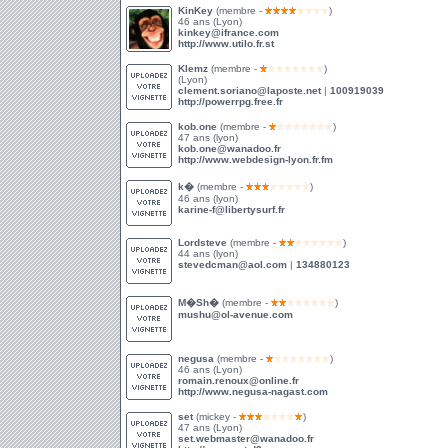
KinKey
(membre -
)
46 ans (Lyon)
kinkey@ifrance.com
http://www.utilo.fr.st
Klemz
(membre -
)
(Lyon)
clement.soriano@laposte.net
|
100919039
http://powerrpg.free.fr
kob.one
(membre -
)
47 ans (lyon)
kob.one@wanadoo.fr
http://www.webdesign-lyon.fr.fm
k�
(membre -
)
46 ans (lyon)
karine-f@libertysurf.fr
Lordsteve
(membre -
)
44 ans (lyon)
stevedcman@aol.com
|
134880123
M�Sh�
(membre -
)
mushu@ol-avenue.com
negusa
(membre -
)
46 ans (Lyon)
romain.renoux@online.fr
http://www.negusa-nagast.com
set
(mickey -
)
47 ans (Lyon)
set.webmaster@wanadoo.fr