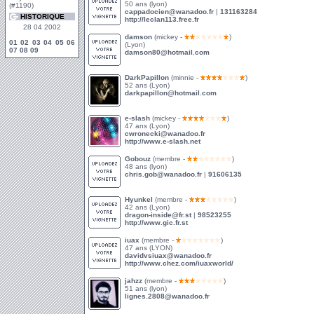
50 ans (lyon)
(#1190)
cappadocien@wanadoo.fr
|
131163284
HISTORIQUE
http://leclan113.free.fr
28 04 2002
damson
(mickey -
)
01
02
03
04
05
06
(Lyon)
07
08
09
damson80@hotmail.com
DarkPapillon
(minnie -
)
52 ans (Lyon)
darkpapillon@hotmail.com
e-slash
(mickey -
)
47 ans (Lyon)
cwronecki@wanadoo.fr
http://www.e-slash.net
Gobouz
(membre -
)
48 ans (lyon)
chris.gob@wanadoo.fr
|
91606135
Hyunkel
(membre -
)
42 ans (Lyon)
dragon-inside@fr.st
|
98523255
http://www.gic.fr.st
iuax
(membre -
)
47 ans (LYON)
davidvsiuax@wanadoo.fr
http://www.chez.com/iuaxworld/
jahzz
(membre -
)
51 ans (lyon)
lignes.2808@wanadoo.fr