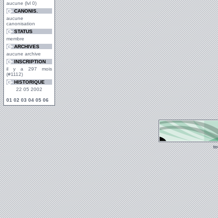
aucune (lvl 0)
CANONIS.
aucune
canonisation
STATUS
membre
ARCHIVES
aucune archive
INSCRIPTION
il y a 297 mois
(#1112)
HISTORIQUE
22 05 2002
01
02
03
04
05
06
t