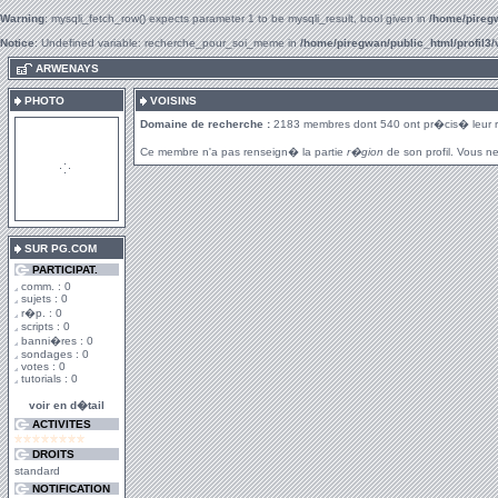
Warning
: mysqli_fetch_row() expects parameter 1 to be mysqli_result, bool given in
/home/piregw
Notice
: Undefined variable: recherche_pour_soi_meme in
/home/piregwan/public_html/profil3/
.
ARWENAYS
PHOTO
VOISINS
Domaine de recherche :
2183 membres dont 540 ont pr�cis� leur 
Ce membre n'a pas renseign� la partie
r�gion
de son profil. Vous ne
SUR PG.COM
PARTICIPAT.
comm. : 0
sujets : 0
r�p. : 0
scripts : 0
banni�res : 0
sondages : 0
votes : 0
tutorials : 0
voir en d�tail
ACTIVITES
DROITS
standard
NOTIFICATION