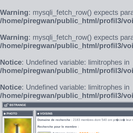
Warning
: mysqli_fetch_row() expects para
/home/piregwan/public_html/profil3/vo
Warning
: mysqli_fetch_row() expects para
/home/piregwan/public_html/profil3/vo
Notice
: Undefined variable: limitrophes in
/home/piregwan/public_html/profil3/vo
Notice
: Undefined variable: limitrophes in
/home/piregwan/public_html/profil3/vo
.
BSTRANGE
PHOTO
VOISINS
Domaine de recherche :
2183 membres dont 540 ont pr�cis� leur 
Recherche pour le membre :