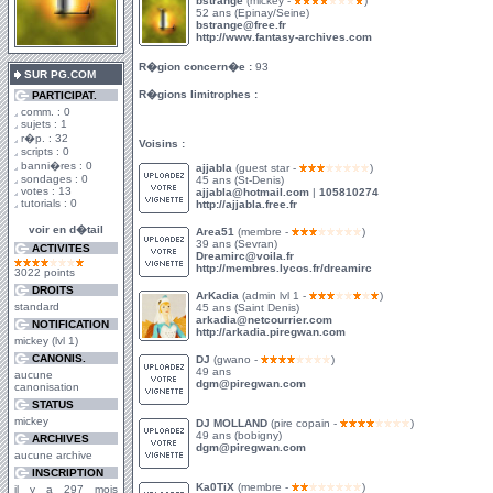
bstrange
(mickey -
)
52 ans (Epinay/Seine)
bstrange@free.fr
http://www.fantasy-archives.com
R�gion concern�e :
93
SUR PG.COM
R�gions limitrophes :
PARTICIPAT.
comm. : 0
sujets : 1
r�p. : 32
Voisins :
scripts : 0
banni�res : 0
ajjabla
(guest star -
)
sondages : 0
45 ans (St-Denis)
votes : 13
ajjabla@hotmail.com
|
105810274
tutorials : 0
http://ajjabla.free.fr
voir en d�tail
Area51
(membre -
)
39 ans (Sevran)
ACTIVITES
Dreamirc@voila.fr
http://membres.lycos.fr/dreamirc
3022 points
DROITS
ArKadia
(admin lvl 1 -
)
standard
45 ans (Saint Denis)
arkadia@netcourrier.com
NOTIFICATION
http://arkadia.piregwan.com
mickey (lvl 1)
CANONIS.
DJ
(gwano -
)
49 ans
aucune
dgm@piregwan.com
canonisation
STATUS
mickey
DJ MOLLAND
(pire copain -
)
49 ans (bobigny)
ARCHIVES
dgm@piregwan.com
aucune archive
INSCRIPTION
Ka0TiX
(membre -
)
il y a 297 mois