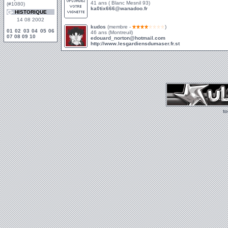
41 ans ( Blanc Mesnil 93)
(#1080)
ka0tix666@wanadoo.fr
HISTORIQUE
14 08 2002
kudos
(membre -
)
01
02
03
04
05
06
46 ans (Montreuil)
07
08
09
10
edouard_norton@hotmail.com
http://www.lesgardiensdumaser.fr.st
t