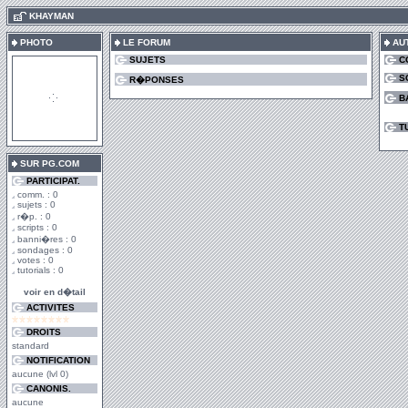
.
KHAYMAN
PHOTO
LE FORUM
AU
SUJETS
C
S
R�PONSES
B
T
SUR PG.COM
PARTICIPAT.
comm. : 0
sujets : 0
r�p. : 0
scripts : 0
banni�res : 0
sondages : 0
votes : 0
tutorials : 0
voir en d�tail
ACTIVITES
DROITS
standard
NOTIFICATION
aucune (lvl 0)
CANONIS.
aucune