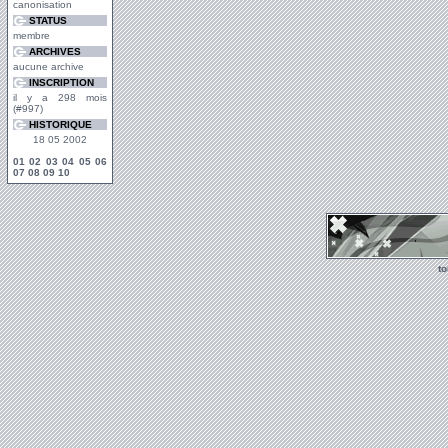
canonisation
STATUS
membre
ARCHIVES
aucune archive
INSCRIPTION
il y a 298 mois
(#997)
HISTORIQUE
18 05 2002
01
02
03
04
05
06
07
08
09
10
t