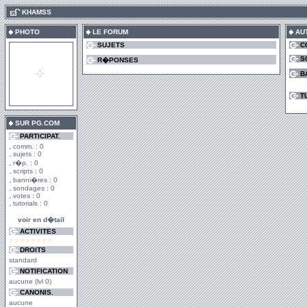
.
KHAMSS
PHOTO
LE FORUM
AU
SUJETS
C
S
R�PONSES
B
T
SUR PG.COM
PARTICIPAT.
comm. : 0
sujets : 0
r�p. : 0
scripts : 0
banni�res : 0
sondages : 0
votes : 0
tutorials : 0
voir en d�tail
ACTIVITES
DROITS
standard
NOTIFICATION
aucune (lvl 0)
CANONIS.
aucune