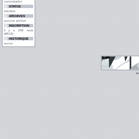
canonisation
STATUS
membre
ARCHIVES
aucune archive
INSCRIPTION
il y a 299 mois
(#818)
HISTORIQUE
aucun
t