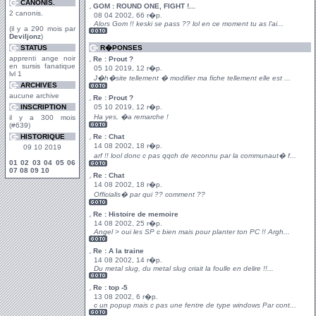
CANONIS.
GOM : ROUND ONE, FIGHT !...
2 canonis.
08 04 2002, 66 r�p.
Alors Gom !! keski se pass ?? lol en ce moment tu as l'ai...
(il y a 290 mois par
Deviljonz
)
STATUS
R�PONSES
apprenti ange noir
Re : Prout ?
en sursis fanatique
05 10 2019, 12 r�p.
lvl 1
J�h�site tellement � modifier ma fiche tellement elle est ...
ARCHIVES
aucune archive
Re : Prout ?
INSCRIPTION
05 10 2019, 12 r�p.
Ha yes, �a remarche !
il y a 300 mois
(#639)
HISTORIQUE
Re : Chat
14 08 2002, 18 r�p.
09 10 2019
arf !! lool donc c pas qqch de reconnu par la communaut� f...
01
02
03
04
05
06
07
08
09
10
Re : Chat
14 08 2002, 18 r�p.
Officialis� par qui ?? comment ??
Re : Histoire de memoire
14 08 2002, 25 r�p.
Angel > oui les SP c bien mais pour planter ton PC !! Argh...
Re : A la traine
14 08 2002, 14 r�p.
Du metal slug, du metal slug criait la foulle en delire !!...
Re : top -5
13 08 2002, 6 r�p.
c un popup mais c pas une fentre de type windows Par cont...