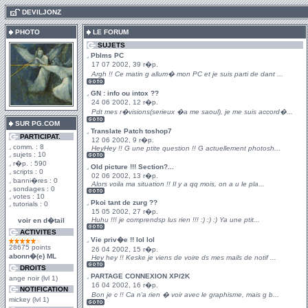
.
DEVILJONZ
PHOTO
LE FORUM
SUJETS
Pblms PC
17 07 2002, 39 r�p.
Argh !! Ce matin g allum� mon PC et je suis parti de dant ...
GN : info ou intox ??
24 06 2002, 12 r�p.
Pdt mes r�visions(serieux �a me saoul), je me suis accord�...
SUR PG.COM
Translate Patch toshop7
PARTICIPAT.
12 06 2002, 9 r�p.
comm. : 8
HeyHey !! G une ptite question !! G actuellement photosh...
sujets : 10
r�p. : 590
Old picture !!! Section?...
scripts : 0
02 06 2002, 13 r�p.
banni�res : 0
Alors voila ma situation !! Il y a qq mois, on a u le pla...
sondages : 0
votes : 10
Pkoi tant de zurg ??
tutorials : 0
15 05 2002, 27 r�p.
Huhu !!! je comprendsp lus rien !!! :) :) :) Ya une ptit...
voir en d�tail
ACTIVITES
Vie priv�e !! lol lol
28675 points
26 04 2002, 15 r�p.
abonn�(e) ML
Hey hey !! Keske je viens de voire ds mes mails de notif ...
DROITS
PARTAGE CONNEXION XP/2K
ange noir (lvl 1)
16 04 2002, 16 r�p.
NOTIFICATION
Bon je c !! Ca n'a rien � voir avec le graphisme, mais g b...
mickey (lvl 1)