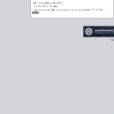
Re : Les filles chez Pir...
13 08 2002, 46 r�p.
Dis moi quake �a te dis qqch si je te dis DJFAB ??? PTDR ...
t