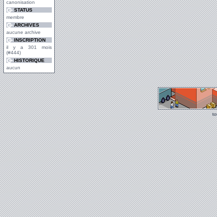
canonisation
STATUS
membre
ARCHIVES
aucune archive
INSCRIPTION
il y a 301 mois
(#444)
HISTORIQUE
aucun
t