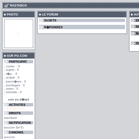
.
RASTABOX
PHOTO
LE FORUM
AU
SUJETS
C
S
R�PONSES
B
T
SUR PG.COM
PARTICIPAT.
comm. : 0
sujets : 0
r�p. : 0
scripts : 0
banni�res : 0
sondages : 0
votes : 0
tutorials : 0
voir en d�tail
ACTIVITES
DROITS
standard
NOTIFICATION
aucune (lvl 0)
CANONIS.
aucune