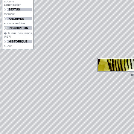
aucune
canonisation
STATUS
membre
ARCHIVES
aucune archive
INSCRIPTION
� la nuit des temps
(#27)
HISTORIQUE
aucun
t