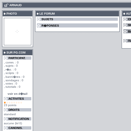
.
ARNAUD
PHOTO
LE FORUM
AU
SUJETS
C
S
R�PONSES
B
T
SUR PG.COM
PARTICIPAT.
comm. : 0
sujets : 0
r�p. : 0
scripts : 0
banni�res : 0
sondages : 0
votes : 0
tutorials : 0
voir en d�tail
ACTIVITES
23 points
DROITS
standard
NOTIFICATION
aucune (lvl 0)
CANONIS.