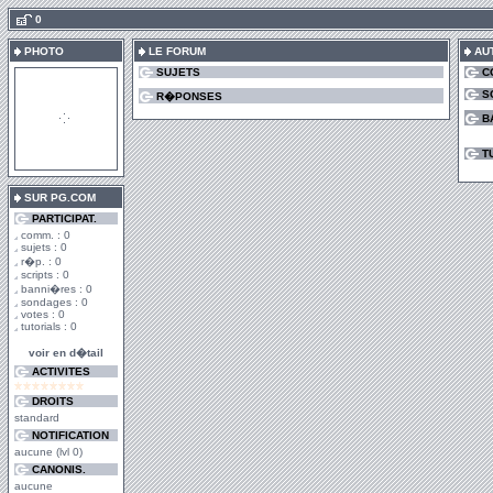
.
0
PHOTO
LE FORUM
AU
SUJETS
C
S
R�PONSES
B
T
SUR PG.COM
PARTICIPAT.
comm. : 0
sujets : 0
r�p. : 0
scripts : 0
banni�res : 0
sondages : 0
votes : 0
tutorials : 0
voir en d�tail
ACTIVITES
DROITS
standard
NOTIFICATION
aucune (lvl 0)
CANONIS.
aucune