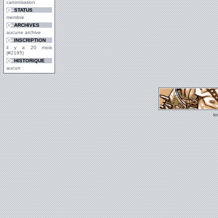
canonisation
STATUS
membre
ARCHIVES
aucune archive
INSCRIPTION
il y a 20 mois
(#2195)
HISTORIQUE
aucun
t