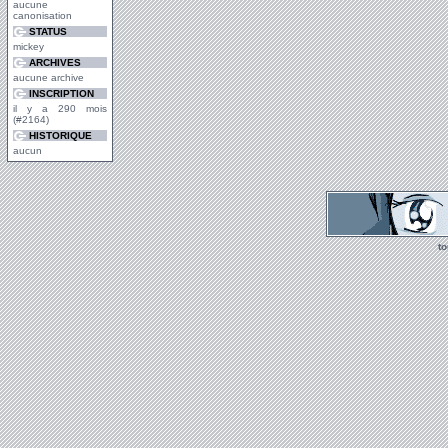
aucune
canonisation
STATUS
mickey
ARCHIVES
aucune archive
INSCRIPTION
il y a 290 mois
(#2164)
HISTORIQUE
aucun
t