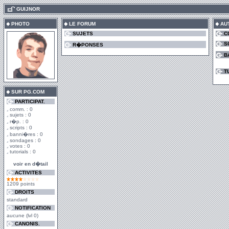
.
GUIJNOR
PHOTO
LE FORUM
AU
SUJETS
C
S
R�PONSES
B
T
SUR PG.COM
PARTICIPAT.
comm. : 0
sujets : 0
r�p. : 0
scripts : 0
banni�res : 0
sondages : 0
votes : 0
tutorials : 0
voir en d�tail
ACTIVITES
1209 points
DROITS
standard
NOTIFICATION
aucune (lvl 0)
CANONIS.