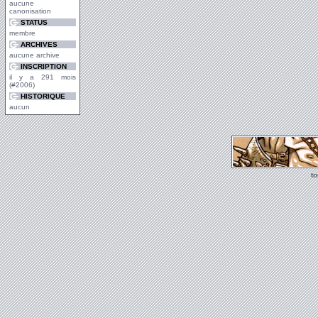
aucune
canonisation
STATUS
membre
ARCHIVES
aucune archive
INSCRIPTION
il y a 291 mois
(#2006)
HISTORIQUE
aucun
t