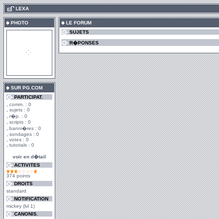
.
LEXA
PHOTO
LE FORUM
SUJETS
R�PONSES
SUR PG.COM
PARTICIPAT.
comm. : 0
sujets : 0
r�p. : 0
scripts : 0
banni�res : 0
sondages : 0
votes : 0
tutorials : 0
voir en d�tail
ACTIVITES
374 points
DROITS
standard
NOTIFICATION
mickey (lvl 1)
CANONIS.