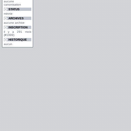
aucune
canonisation
STATUS
minnie
ARCHIVES
aucune archive
INSCRIPTION
il y a 291 mois
(#1999)
HISTORIQUE
aucun