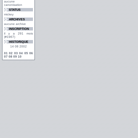
aucune
canonisation
STATUS
mickey
ARCHIVES
aucune archive
INSCRIPTION
il y a 291 mois
(#1967)
HISTORIQUE
14 08 2002
01
02
03
04
05
06
07
08
09
10