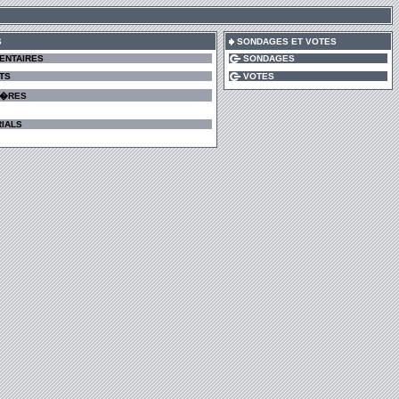
S
SONDAGES ET VOTES
ENTAIRES
SONDAGES
TS
VOTES
I�RES
IALS