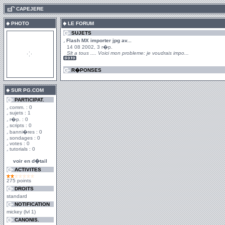
.
CAPEJERE
PHOTO
LE FORUM
SUJETS
Flash MX importer jpg av...
14 08 2002, 3 r�p.
Slt a tous .... Voici mon probleme: je voudrais impo...
R�PONSES
SUR PG.COM
PARTICIPAT.
comm. : 0
sujets : 1
r�p. : 0
scripts : 0
banni�res : 0
sondages : 0
votes : 0
tutorials : 0
voir en d�tail
ACTIVITES
275 points
DROITS
standard
NOTIFICATION
mickey (lvl 1)
CANONIS.