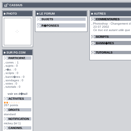
.
CASSIUS
PHOTO
LE FORUM
AUTRES
SUJETS
COMMENTAIRES
Photoshop - Changement d.
R�PONSES
23 07 2002
Ce truc est autant utile que
SCRIPTS
BANNI�RES
SUR PG.COM
TUTORIALS
PARTICIPAT.
comm. : 1
sujets : 0
r�p. : 0
scripts : 0
banni�res : 0
sondages : 0
votes : 0
tutorials : 0
voir en d�tail
ACTIVITES
267 points
DROITS
standard
NOTIFICATION
mickey (lvl 1)
CANONIS.