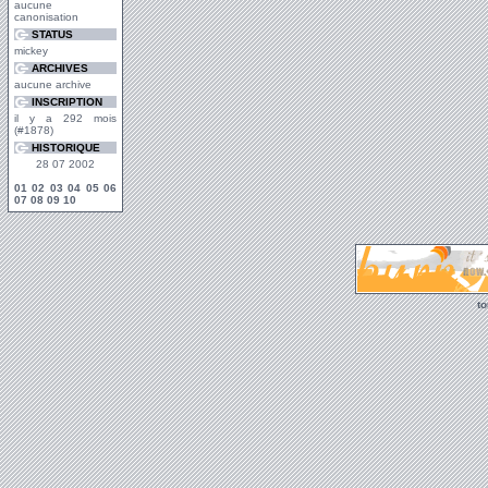
aucune
canonisation
STATUS
mickey
ARCHIVES
aucune archive
INSCRIPTION
il y a 292 mois
(#1878)
HISTORIQUE
28 07 2002
01
02
03
04
05
06
07
08
09
10
t