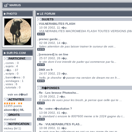
.
MARIUS
PHOTO
LE FORUM
SUJETS
VULNERABILITES FLASH
10 08 2002, 11 r�p.
VULNERABILITES MACROMEDIA FLASH TOUTES VERSIONS (08/08
prenez garde...
02 08 2002, 14 r�p.
faites attention de pas laisser trainer le curseur de votr...
SUR PG.COM
[censored] is on line
25 07 2002, 26 r�p.
PARTICIPAT.
le site dont il est interdit de parler qui commence par fa...
comm. : 0
sujets : 4
DMX en fr
r�p. : 37
scripts : 0
24 07 2002, 23 r�p.
banni�res : 0
hello, je cherche � passer ma version de dream mx en fr....
sondages : 1
votes : 6
tutorials : 0
R�PONSES
Re : Les brosse Photosho...
voir en d�tail
15 08 2002, 2 r�p.
ACTIVITES
6 modes de vues pour les brush, je pense que celle qui te ...
12355 points
Re : votre r�solution ?
abonn�(e) ML
13 08 2002, 41 r�p.
DROITS
le standard c encore le 800*600 meme si le 1024 gagne du t...
standard
NOTIFICATION
Re : VULNERABILITES FLAS...
10 08 2002, 11 r�p.
mickey (lvl 1)
je crois que les utilisateurs en ont un peu marre de ces m...