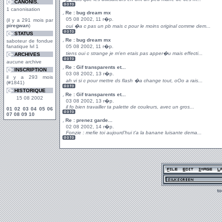
CANONIS.
1 canonisation
Re : bug dream mx
05 08 2002, 11 r�p.
(il y a 291 mois par
piregwan
)
oui �a c pas un pb mais c pour le moins original comme dem...
STATUS
Re : bug dream mx
saboteur de fondue
fanatique lvl 1
05 08 2002, 11 r�p.
tiens oui c strange je m'en etais pas apper�u mais effecti...
ARCHIVES
aucune archive
Re : Gif transparents et...
INSCRIPTION
03 08 2002, 13 r�p.
il y a 293 mois
ah vi si c pour mettre ds flash �a change tout, oOo a rais...
(#1841)
HISTORIQUE
Re : Gif transparents et...
15 08 2002
03 08 2002, 13 r�p.
il fo bien travailler ta palette de couleurs, avec un gros...
01
02
03
04
05
06
07
08
09
10
Re : prenez garde...
02 08 2002, 14 r�p.
Fonzie : mefie toi aujourd'hui t'a la banane luisante dema...
t