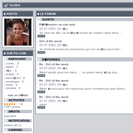
.
ALIZEA
PHOTO
LE FORUM
SUJETS
R�f�rencer un site web
02 07 2002, 10 r�p.
Au mois de Mai, j'ai int�gr� toutes les balises meta dans ...
Girl of the week
01 07 2002, 29 r�p.
Je remercie toutes les personnes qui ont vot�es pour moi....
SUR PG.COM
PARTICIPAT.
R�PONSES
comm. : 0
Re : Girl of the week
sujets : 2
03 07 2002, 29 r�p.
r�p. : 3
Merci candy, pour ton mess. ... un grand merci � pg pou...
scripts : 0
banni�res : 0
Re : Girl of the week
sondages : 0
01 07 2002, 29 r�p.
votes : 0
tutorials : 0
Merci � tous pour vos reponses aussi nombreuses que divers...
voir en d�tail
Re : Girl of the week
ACTIVITES
01 07 2002, 29 r�p.
merci
7187 points
DROITS
standard
NOTIFICATION
mickey (lvl 1)
CANONIS.