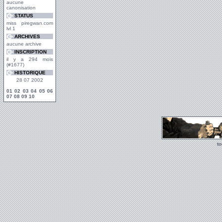
aucune
canonisation
STATUS
miss piregwan.com
lvl 1
ARCHIVES
aucune archive
INSCRIPTION
il y a 294 mois
(#1677)
HISTORIQUE
28 07 2002
01
02
03
04
05
06
07
08
09
10
t