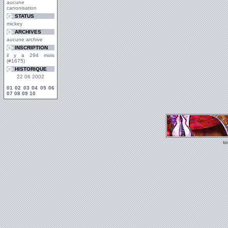
aucune
canonisation
STATUS
mickey
ARCHIVES
aucune archive
INSCRIPTION
il y a 294 mois
(#1675)
HISTORIQUE
22 06 2002
01
02
03
04
05
06
07
08
09
10
t