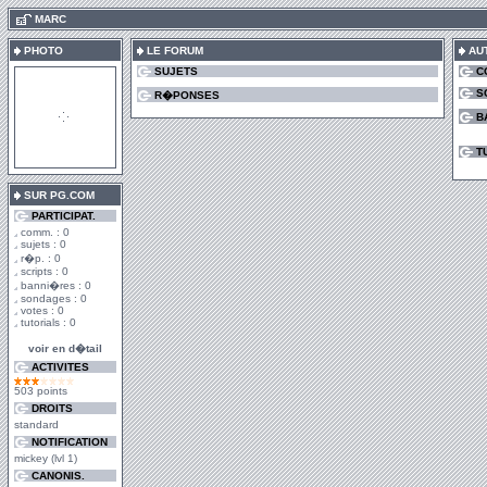
.
MARC
PHOTO
LE FORUM
AU
SUJETS
C
S
R�PONSES
B
T
SUR PG.COM
PARTICIPAT.
comm. : 0
sujets : 0
r�p. : 0
scripts : 0
banni�res : 0
sondages : 0
votes : 0
tutorials : 0
voir en d�tail
ACTIVITES
503 points
DROITS
standard
NOTIFICATION
mickey (lvl 1)
CANONIS.