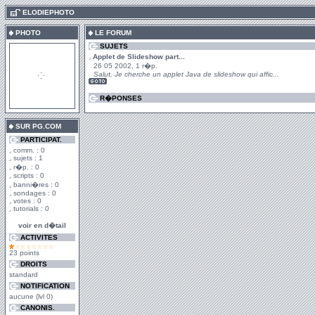
.
ELODIEPHOTO
PHOTO
LE FORUM
SUJETS
Applet de Slideshow part...
26 05 2002, 1 r�p.
Salut, Je cherche un applet Java de slideshow qui affic...
R�PONSES
SUR PG.COM
PARTICIPAT.
comm. : 0
sujets : 1
r�p. : 0
scripts : 0
banni�res : 0
sondages : 0
votes : 0
tutorials : 0
voir en d�tail
ACTIVITES
23 points
DROITS
standard
NOTIFICATION
aucune (lvl 0)
CANONIS.