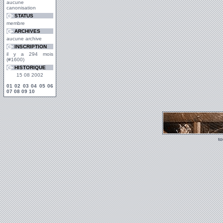
aucune
canonisation
STATUS
membre
ARCHIVES
aucune archive
INSCRIPTION
il y a 294 mois
(#1600)
HISTORIQUE
15 08 2002
01
02
03
04
05
06
07
08
09
10
t