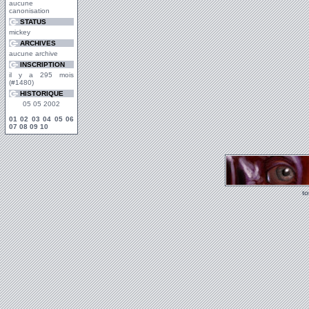
aucune
canonisation
STATUS
mickey
ARCHIVES
aucune archive
INSCRIPTION
il y a 295 mois
(#1480)
HISTORIQUE
05 05 2002
01
02
03
04
05
06
07
08
09
10
t