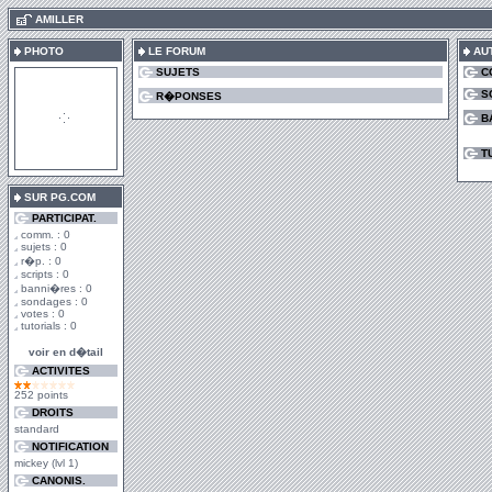
.
AMILLER
PHOTO
LE FORUM
AU
SUJETS
C
S
R�PONSES
B
T
SUR PG.COM
PARTICIPAT.
comm. : 0
sujets : 0
r�p. : 0
scripts : 0
banni�res : 0
sondages : 0
votes : 0
tutorials : 0
voir en d�tail
ACTIVITES
252 points
DROITS
standard
NOTIFICATION
mickey (lvl 1)
CANONIS.